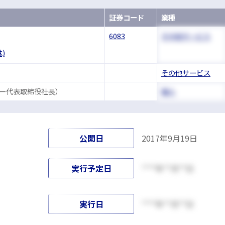
証券コード
業種
6083
その他サービス
)
その他サービス
ター代表取締役社長）
個人
公開日
2017年9月19日
実行予定日
****年**月**日
実行日
****年**月**日