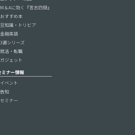
M＆Aに効く『言志四録』
おすすめ本
豆知識・トリビア
金融英語
3選シリーズ
就活・転職
ガジェット
セミナー情報
イベント
告知
セミナー