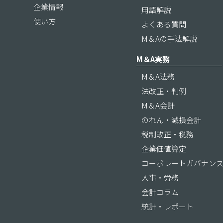
企業情報
用語解説
使い方
よくある質問
M＆Aの手法解説
M＆A実務
M＆A法務
法改正・判例
M＆A会計
のれん・減損会計
税制改正・税務
企業価値算定
コーポレートガバナン
人事・労務
会計コラム
統計・レポート