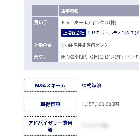
当事者名
買
い手
ＥＲＩホールディングス(株)
上場親会社
ＥＲＩホールディングス(株
対
象企業
(株)住宅性能評価センター
売
り手
田野邉幸裕氏（(株)住宅性能評価セン
M&Aスキーム
株式譲渡
取得価額
1,157,100,000円
アドバイザリー費用
***,***,***円
等