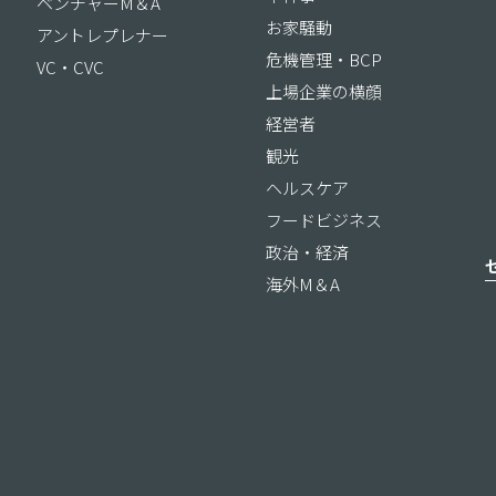
ベンチャーM＆A
お家騒動
アントレプレナー
危機管理・BCP
VC・CVC
上場企業の横顔
経営者
観光
ヘルスケア
フードビジネス
政治・経済
海外M＆A
ス