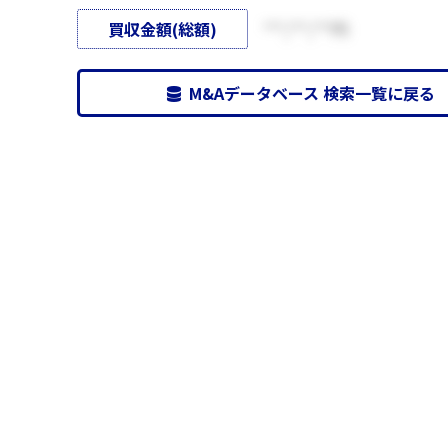
買収金額(総額)
***,***,***円
M&Aデータベース 検索一覧に戻る