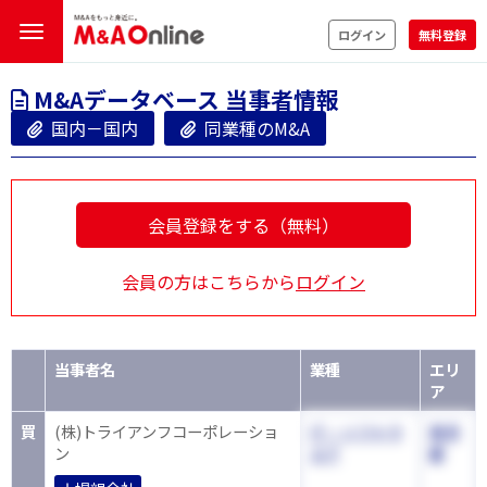
ログイン
無料登録
M&Aデータベース 当事者情報
国内－国内
同業種のM&A
会員登録をする（無料）
会員の方はこちらから
ログイン
当事者名
業種
エリ
ア
買
(株)トライアンフコーポレーショ
IT・ソフトウ
東京
ン
エア
都