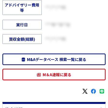
アドバイザリー費用
***,***,***円
等
実行日
****年**月**日
買収金額(総額)
***,***,***円
M&Aデータベース 検索一覧に戻る
M＆A速報に戻る