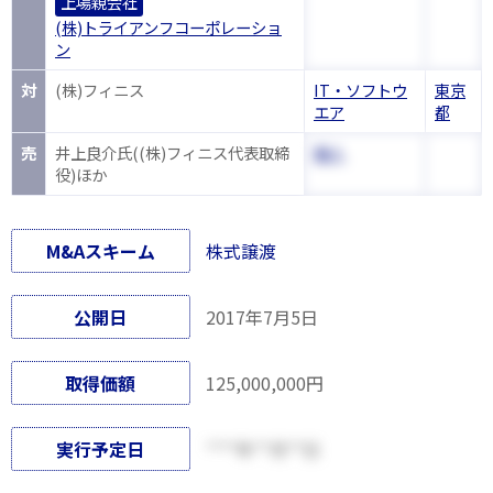
上場親会社
(株)トライアンフコーポレーショ
ン
対
(株)フィニス
IT・ソフトウ
東京
エア
都
売
井上良介氏((株)フィニス代表取締
個人
役)ほか
M&Aスキーム
株式譲渡
公開日
2017年7月5日
取得価額
125,000,000円
実行予定日
****年**月**日