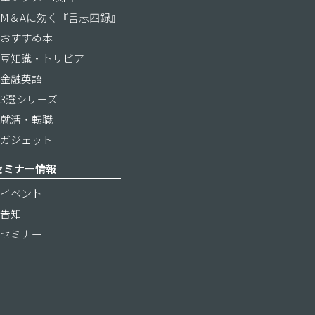
M＆Aに効く『言志四録』
おすすめ本
豆知識・トリビア
金融英語
3選シリーズ
就活・転職
ガジェット
セミナー情報
イベント
告知
セミナー