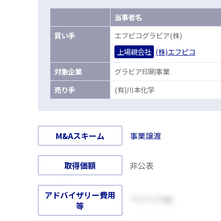
当事者名
買
い手
エフピコグラビア(株)
上場親会社
(株)エフピコ
対
象企業
グラビア印刷事業
売
り手
(有)川本化学
M&Aスキーム
事業譲渡
取得価額
非公表
アドバイザリー費用
***,***,***円
等