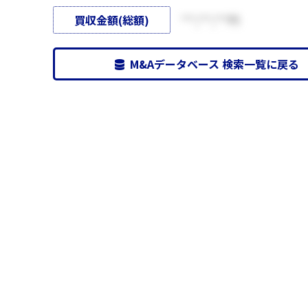
買収金額(総額)
***,***,***円
M&Aデータベース 検索一覧に戻る