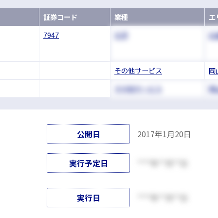
証券コード
業種
エ
7947
化学
広
その他サービス
岡
その他サービス
岡
公開日
2017年1月20日
実行予定日
****年**月**日
実行日
****年**月**日