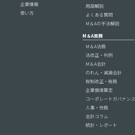
企業情報
用語解説
使い方
よくある質問
M＆Aの手法解説
M＆A実務
M＆A法務
法改正・判例
M＆A会計
のれん・減損会計
税制改正・税務
企業価値算定
コーポレートガバナン
人事・労務
会計コラム
統計・レポート