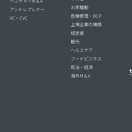
ベンチャーM＆A
お家騒動
アントレプレナー
危機管理・BCP
VC・CVC
上場企業の横顔
経営者
観光
ヘルスケア
フードビジネス
政治・経済
海外M＆A
ス