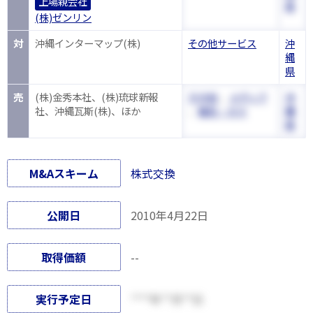
上場親会社
県
(株)ゼンリン
対
沖縄インターマップ(株)
その他サービス
沖
縄
県
売
(株)金秀本社、(株)琉球新報
その他
、
メディア
沖
社、沖縄瓦斯(株)、ほか
、
電気・ガス
縄
県
M&Aスキーム
株式交換
公開日
2010年4月22日
取得価額
--
実行予定日
****年**月**日