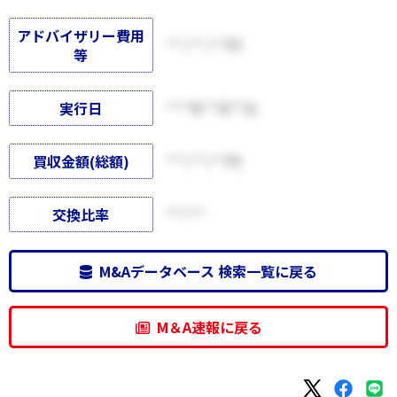
アドバイザリー費用
***,***,***円
等
実行日
****年**月**日
買収金額(総額)
***,***,***円
交換比率
***:***
M&Aデータベース 検索一覧に戻る
M＆A速報に戻る