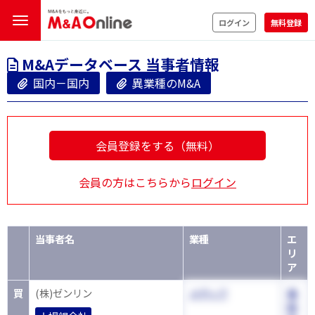
ログイン
無料登録
M&Aデータベース 当事者情報
国内－国内
異業種のM&A
会員登録をする（無料）
会員の方はこちらから
ログイン
当事者名
業種
エ
リ
ア
買
(株)ゼンリン
メディア
福
岡