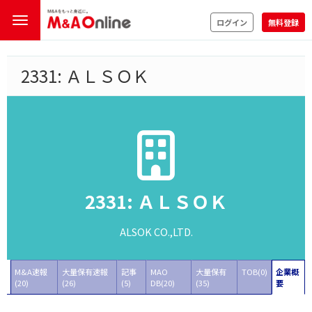
ログイン
無料登録
2331: ＡＬＳＯＫ
2331: ＡＬＳＯＫ
ALSOK CO.,LTD.
M&A速報
大量保有速報
記事
MAO
大量保有
TOB(0)
企業概
(20)
(26)
(5)
DB(20)
(35)
要