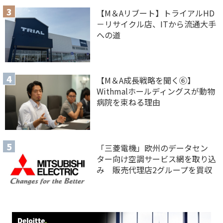
【M＆Aリブート】トライアルHD
－リサイクル店、ITから流通大手
への道
【M＆A 成長戦略を聞く⑥】
Withmalホールディングスが動物
病院を束ねる理由
「三菱電機」欧州のデータセン
ター向け空調サービス網を取り込
み 販売代理店2グループを買収