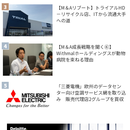
【M＆Aリブート】トライアルHD
－リサイクル店、ITから流通大手
への道
【M＆A 成長戦略を聞く⑥】
Withmalホールディングスが動物
病院を束ねる理由
「三菱電機」欧州のデータセン
ター向け空調サービス網を取り込
み 販売代理店2グループを買収