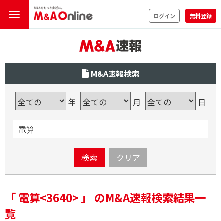
ログイン
無料登録
M&A速報検索
年
月
日
検索
クリア
「 電算<3640> 」 のM&A速報検索結果一
覧