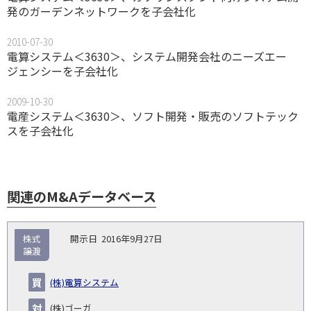
発のガーデンネットワークを子会社化
2010-07-30
電算システム＜3630＞、システム開発会社のニーズエー
ジェンシーを子会社化
2009-10-30
電産システム＜3630＞、ソフト開発・販売のソフトテック
スを子会社化
関連のM&Aデータベース
取
株式
2016年9月27日
引
譲渡
対象
ス
総
タ
開
買
売
業
企
キー
額
イ
(株)電算システム
No.
示
い
り
種
業・
ム
(百
ト
日
手
手
▽
事業
▽
万
ル
(株)ゴーガ