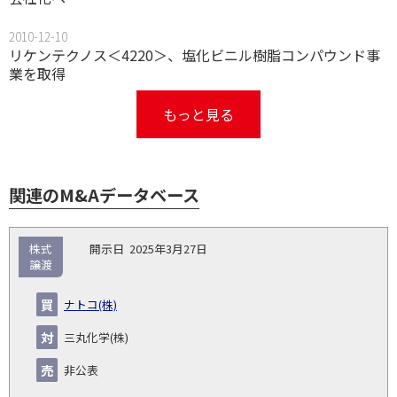
2010-12-10
リケンテクノス＜4220＞、塩化ビニル樹脂コンパウンド事
業を取得
もっと見る
関連のM&Aデータベース
取
株式
2025年3月27日
引
譲渡
対象
ス
総
タ
開
買
売
業
企
キー
額
イ
ナトコ(株)
No.
示
い
り
種
業・
ム
(百
ト
日
手
手
▽
事業
▽
万
ル
三丸化学(株)
円)
▽
非公表