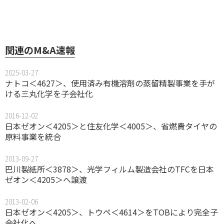
関連のM&A速報
2025-03-27
ナトコ＜4627＞、使用済み有機溶剤の蒸留精製事業を手が
ける三丸化学を子会社化
2016-12-02
日本ゼオン＜4205＞と住友化学＜4005＞、省燃費タイヤの
原料事業を統合
2013-09-27
巴川製紙所＜3878＞、光学フィルム製造会社のTFCを日本
ゼオン＜4205＞へ譲渡
2013-02-06
日本ゼオン＜4205＞、トウペ＜4614＞をTOBにより完全子
会社化へ