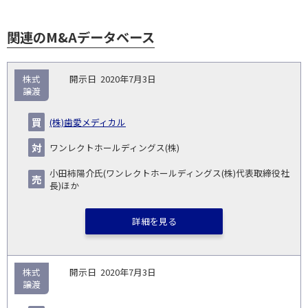
関連のM&Aデータベース
取
株式
2020年7月3日
引
譲渡
対象
ス
総
タ
開
買
売
業
企
キー
額
イ
(株)歯愛メディカル
No.
示
い
り
種
業・
ム
(百
ト
日
手
手
▽
事業
▽
万
ル
ワンレクトホールディングス(株)
円)
▽
小田柿陽介氏(ワンレクトホールディングス(株)代表取締役社
長)ほか
詳細を見る
株式
2020年7月3日
譲渡