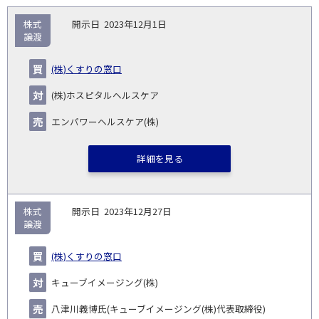
取
株式
2023年12月1日
引
譲渡
対象
ス
総
タ
開
買
売
業
企
キー
額
イ
(株)くすりの窓口
No.
示
い
り
種
業・
ム
(百
ト
日
手
手
▽
事業
▽
万
ル
(株)ホスピタルヘルスケア
円)
▽
エンパワーヘルスケア(株)
詳細を見る
株式
2023年12月27日
譲渡
(株)くすりの窓口
キューブイメージング(株)
八津川義博氏(キューブイメージング(株)代表取締役)