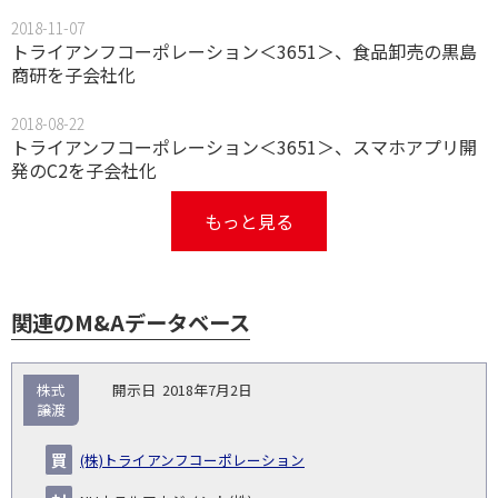
2018-11-07
トライアンフコーポレーション＜3651＞、食品卸売の黒島
商研を子会社化
2018-08-22
トライアンフコーポレーション＜3651＞、スマホアプリ開
発のC2を子会社化
もっと見る
関連のM&Aデータベース
取
株式
2018年7月2日
引
譲渡
対象
ス
総
タ
開
買
売
業
企
キー
額
イ
(株)トライアンフコーポレーション
No.
示
い
り
種
業・
ム
(百
ト
日
手
手
▽
事業
▽
万
ル