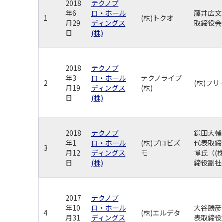
2018
テクノプ
年6
ロ・ホール
藤井広文
1
(株)トクオ
月29
ディングス
取締役会
日
(株)
2018
テクノプ
年3
ロ・ホール
テクノライブ
2
(株)フ
月19
ディングス
(株)
日
(株)
2018
テクノプ
鎌田大輔
年1
ロ・ホール
(株)プロビズ
代表取締
3
月12
ディングス
モ
博氏（(
日
(株)
締役副社
2017
テクノプ
年10
ロ・ホール
大谷勝彦
4
(株)エルデタ
月31
ディングス
表取締役