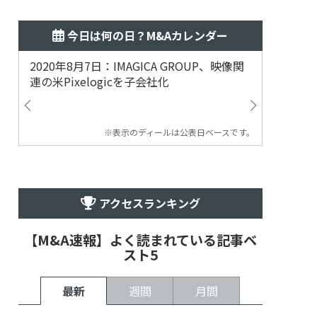
今日は何の日？M&Aカレンダー
2020年8月7日：IMAGICA GROUP、映像関
2019
連の米Pixelogicを子会社化
ム事業
渡
※表示のディールは公表日ベースです。
アクセスランキング
【M&A速報】よく読まれている記事ベ
スト5
最新
週間
月間