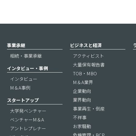
事業承継
ビジネスと経済
相続・事業承継
アクティビスト
大量保有報告書
インタビュー・事例
TOB・MBO
インタビュー
M＆A業界
M＆A事例
企業動向
業界動向
スタートアップ
事業再生・倒産
大学発ベンチャー
不祥事
ベンチャーM＆A
お家騒動
アントレプレナー
危機管理・BCP