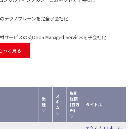
介のテクノブレーンを完全子会社化
スの英Orion Managed Servicesを子会社化
もっと見る
取引
ス
業
総額
キー
種
(百万
タイトル
ム
▽
円)
▽
▽
テクノプロ・ホール