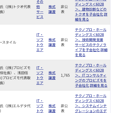
その
ディングス＜6028
氏（(株)トクオ代表
他
株式
非公
＞、建物診断などの
長）
サー
譲渡
表
トクオを子会社化
詳
ビス
細を見る
テクノプロ・ホール
IT・
ディングス＜6028
ソフ
株式
非公
＞、技術開発支援
リースタイル
トウ
譲渡
表
サービスのテクノラ
エア
イブを子会社化
詳細
を見る
テクノプロ・ホール
氏（(株)プロビズモ
IT・
ディングス＜6028
役社長）、浅田信
ソフ
株式
1,765
＞、ITコンサルティ
株)プロビズモ代表取
トウ
譲渡
ングのプロビズモを
長）
エア
子会社化
詳細を見る
テクノプロ・ホール
IT・
ディングス＜6028
氏（(株)エルデタ代
ソフ
株式
非公
＞、システムインテ
）
トウ
譲渡
表
グレーションのエデ