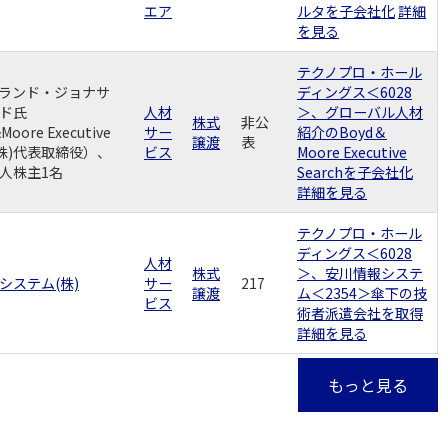
エア
ルタを子会社化
詳細
を見る
テクノプロ・ホール
ランド・ジョナサ
ディングス＜6028
ド氏
人材
＞、グローバル人材
株式
非公
oore Executive
サー
紹介のBoyd＆
譲渡
表
h(株)代表取締役）、
ビス
Moore Executive
人株主1名
Searchを子会社化
詳細を見る
テクノプロ・ホール
ディングス＜6028
人材
株式
＞、安川情報システ
システム(株)
サー
217
譲渡
ム＜2354＞傘下の技
ビス
術者派遣会社を取得
詳細を見る
もっと見る