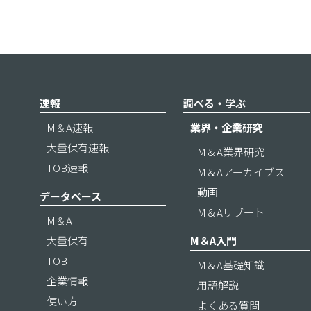
速報
調べる・学ぶ
M＆A速報
業界・企業研究
大量保有速報
M＆A業界研究
TOB速報
M＆Aアーカイブス
動画
データベース
M＆Aリブート
M＆A
大量保有
M＆A入門
TOB
M＆A基礎知識
企業情報
用語解説
使い方
よくある質問