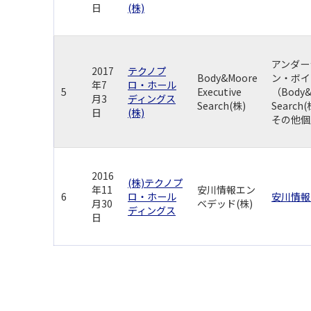
日
(株)
アンダー
2017
テクノプ
Body&Moore
ン・ボイ
年7
ロ・ホール
5
Executive
（Body&M
月3
ディングス
Search(株)
Searc
日
(株)
その他個
2016
(株)テクノプ
年11
安川情報エン
6
ロ・ホール
安川情報
月30
ベデッド(株)
ディングス
日