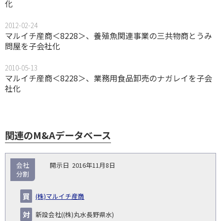
化
2012-02-24
マルイチ産商＜8228＞、養殖魚関連事業の三共物商とうみ
問屋を子会社化
2010-05-13
マルイチ産商＜8228＞、業務用食品卸売のナガレイを子会
社化
関連のM&Aデータベース
取
会社
2016年11月8日
引
分割
対象
ス
総
タ
開
買
売
業
企
キー
額
イ
(株)マルイチ産商
No.
示
い
り
種
業・
ム
(百
ト
日
手
手
▽
事業
▽
万
ル
新設会社((株)丸水長野県水)