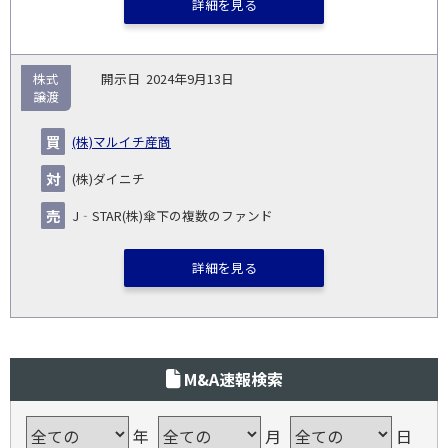
詳細を見る
株式
2024年9月13日
譲渡
(株)マルイチ産商
(株)ダイニチ
J‐STAR(株)傘下の複数のファンド
詳細を見る
M&A速報検索
年
月
日