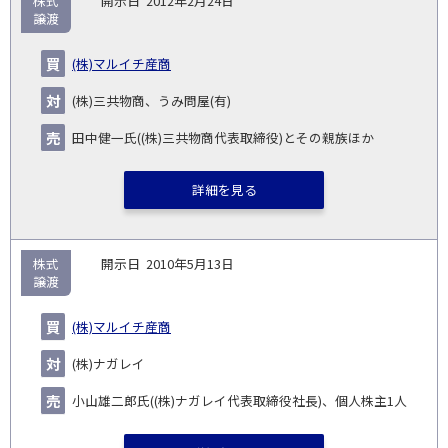
株式
2012年2月24日
譲渡
(株)マルイチ産商
(株)三共物商、うみ問屋(有)
田中健一氏((株)三共物商代表取締役)とその親族ほか
詳細を見る
株式
2010年5月13日
譲渡
(株)マルイチ産商
(株)ナガレイ
小山雄二郎氏((株)ナガレイ代表取締役社長)、個人株主1人