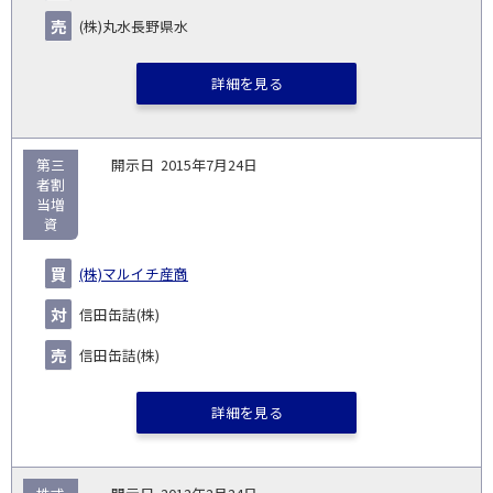
円)
▽
(株)丸水長野県水
詳細を見る
第三
2015年7月24日
者割
当増
資
(株)マルイチ産商
信田缶詰(株)
信田缶詰(株)
詳細を見る