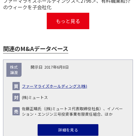
ファーマライズホールディングス＜2796＞、有料職業紹介
のウィークを子会社化
もっと見る
関連のM&Aデータベース
取
株式
2017年6月8日
引
譲渡
対象
ス
総
タ
開
買
売
業
企
キー
額
イ
ファーマライズホールディングス(株)
No.
示
い
り
種
業・
ム
(百
ト
日
手
手
▽
事業
▽
万
ル
(株)ミュートス
円)
▽
佐藤正晴氏（(株)ミュートス代表取締役社長）、イノベー
ション・エンジン三号投資事業有限責任組合、ほか
詳細を見る