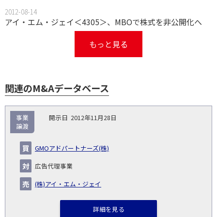
2012-08-14
アイ・エム・ジェイ＜4305＞、MBOで株式を非公開化へ
もっと見る
関連のM&Aデータベース
取
事業
2012年11月28日
引
譲渡
対象
ス
総
タ
開
買
売
業
企
キー
額
イ
GMOアドパートナーズ(株)
No.
示
い
り
種
業・
ム
(百
ト
日
手
手
▽
事業
▽
万
ル
広告代理事業
円)
▽
(株)アイ・エム・ジェイ
詳細を見る