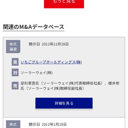
もっと見る
関連のM&Aデータベース
取
株式
2012年11月28日
引
譲渡
対象
ス
総
タ
開
買
売
業
企
キー
額
イ
いちごグループホールディングス(株)
No.
示
い
り
種
業・
ム
(百
ト
日
手
手
▽
事業
▽
万
ル
ソーラーウェイ(株)
円)
▽
足利恵吾氏（ソーラーウェイ(株)代表取締役社長）、櫻井修
氏（ソーラーウェイ(株)取締役副社長）
詳細を見る
株式
2012年1月18日