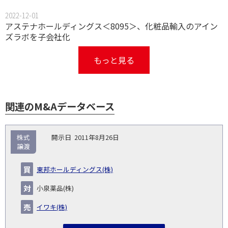
2022-12-01
アステナホールディングス＜8095＞、化粧品輸入のアイン
ズラボを子会社化
もっと見る
関連のM&Aデータベース
取
株式
2011年8月26日
引
譲渡
対象
ス
総
タ
開
買
売
業
企
キー
額
イ
東邦ホールディングス(株)
No.
示
い
り
種
業・
ム
(百
ト
日
手
手
▽
事業
▽
万
ル
小泉薬品(株)
円)
▽
イワキ(株)