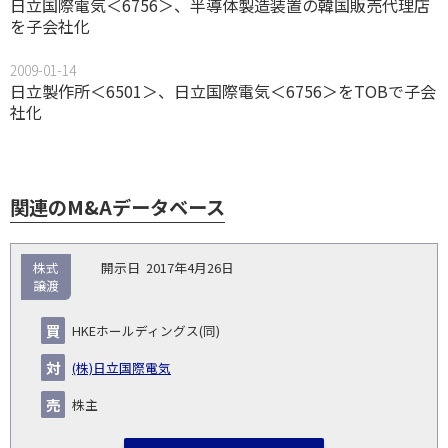
日立国際電気＜6756＞、半導体製造装置の韓国販売代理店
を子会社化
2009-01-14
日立製作所＜6501＞、日立国際電気＜6756＞をTOBで子会
社化
関連のM&Aデータベース
取
株式
2017年4月26日
引
譲渡
対象
ス
総
タ
開
買
売
業
企
キー
額
イ
HKEホールディングス(同)
No.
示
い
り
種
業・
ム
(百
ト
日
手
手
▽
事業
▽
万
ル
(株)日立国際電気
円)
▽
株主