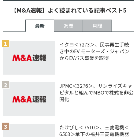
【M&A速報】よく読まれている記事ベスト5
最新
週間
月間
イクヨ＜7273＞、民事再生手続
き中のEV モーターズ・ジャパン
からEVバス事業を取得
JPMC＜3276＞、サンライズキャ
ピタルと組んでMBOで株式を非公
開化
たけびし＜7510＞、三菱電機＜
6503＞傘下の福井三菱電機機器