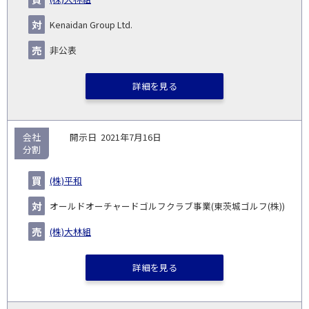
No.
示
い
り
種
業・
ム
(百
ト
日
手
手
▽
事業
▽
万
ル
Kenaidan Group Ltd.
円)
▽
非公表
詳細を見る
会社
2021年7月16日
分割
(株)平和
オールドオーチャードゴルフクラブ事業(東茨城ゴルフ(株))
(株)大林組
詳細を見る