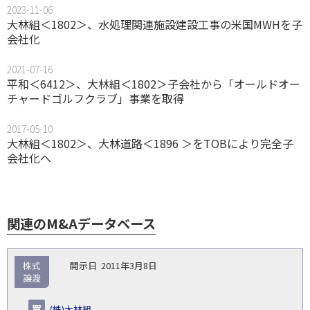
2023-11-06
大林組＜1802＞、水処理関連施設建設工事の米国MWHを子
会社化
2021-07-16
平和＜6412＞、大林組＜1802＞子会社から「オールドオー
チャードゴルフクラブ」事業を取得
2017-05-10
大林組＜1802＞、大林道路＜1896 ＞をTOBにより完全子
会社化へ
関連のM&Aデータベース
取
株式
2011年3月8日
引
譲渡
対象
ス
総
タ
開
買
売
業
企
キー
額
イ
(株)大林組