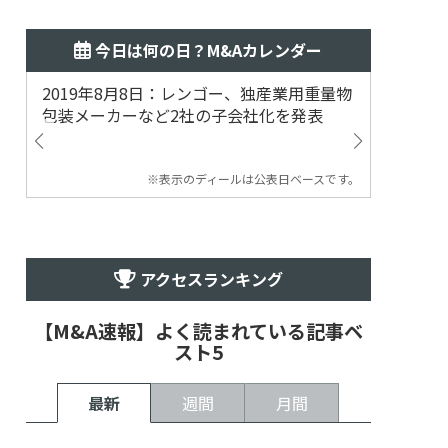
今日は何の日？M&Aカレンダー
2019年8月8日：レンゴー、独産業用重量物
2014
包装メーカーなど2社の子会社化を発表
提案
※表示のディールは公表日ベースです。
アクセスランキング
【M&A速報】よく読まれている記事ベ
スト5
最新
週間
月間