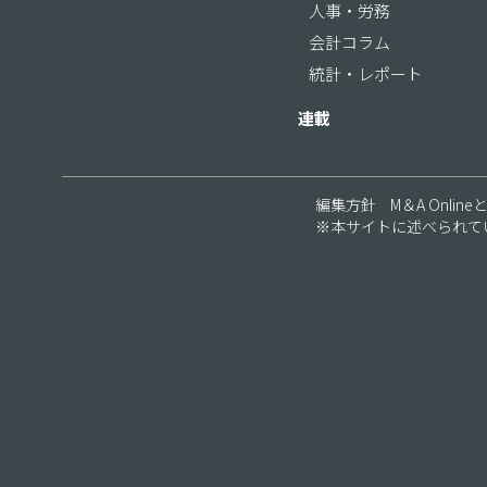
人事・労務
会計コラム
統計・レポート
連載
編集方針
M＆A Online
※本サイトに述べられて