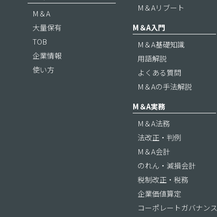
M＆Aリブート
M＆A
大量保有
M＆A入門
TOB
M＆A基礎知識
企業情報
用語解説
使い方
よくある質問
M＆Aの手法解説
M＆A実務
M＆A法務
法改正・判例
M＆A会計
のれん・減損会計
税制改正・税務
企業価値算定
コーポレートガバナン