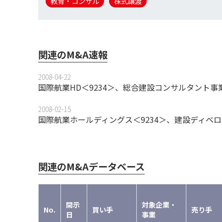
教育・コンサル
株式譲渡
関連のM&A速報
2008-04-22
国際航業HD＜9234＞、総合建設コンサルタント
2008-02-15
国際航業ホールディングス＜9234＞、建設ディベロ
関連のM&Aデータベース
開示
対象企業・
No.
買い手
売り手
日
事業