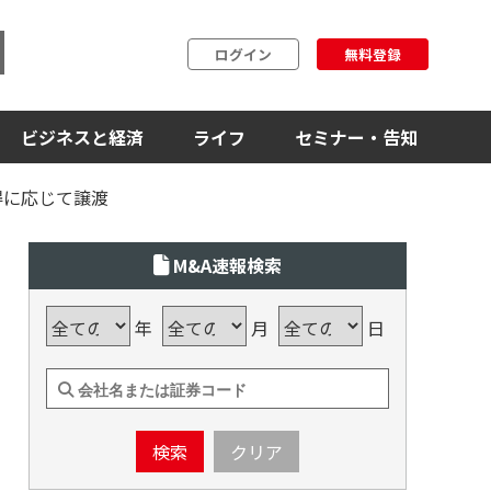
ログイン
無料登録
ビジネスと経済
ライフ
セミナー・告知
得に応じて譲渡
M&A速報検索
年
月
日
検索
クリア