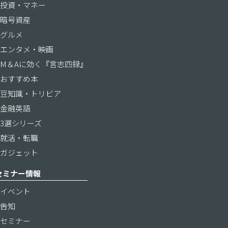
投資・マネー
暗号資産
グルメ
エンタメ・映画
M＆Aに効く『言志四録』
おすすめ本
豆知識・トリビア
金融英語
3選シリーズ
就活・転職
ガジェット
セミナー情報
イベント
告知
セミナー