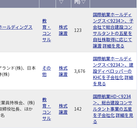
▽
円) ▽
国際航業ホールディ
教
ングス＜9234＞、子
ホールディングス
育・
株式
会社で総合建設コン
123
コン
譲渡
サルタントの五星を
サル
自社株取得に応じて
譲渡
詳細を見る
国際航業ホールディ
ングス＜9234＞、建
アランド(株)、日本
その
株式
3,676
設ディベロッパーの
(株)
他
譲渡
KHCを子会社化
詳細
を見る
国際航業HD＜9234
教
従業員持株会、(株)
＞、総合建設コンサ
育・
株式
取締役社長、ほか
142
ルタント事業の五星
コン
譲渡
1名
を子会社化
詳細を見
サル
る