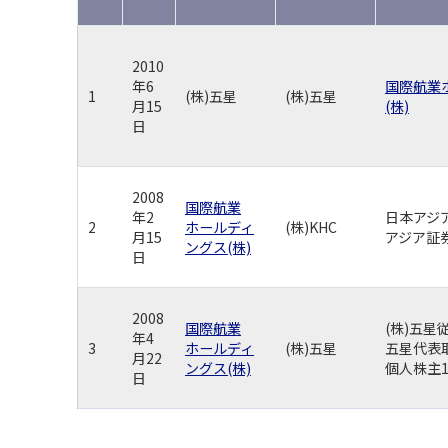
2010
年6
国際航業
1
(株)五星
(株)五星
月15
(株)
日
2008
国際航業
年2
日本アジ
2
ホールディ
(株)KHC
月15
アジア証券
ングス(株)
日
2008
国際航業
(株)五星
年4
3
ホールディ
(株)五星
五星代表
月22
ングス(株)
個人株主
日