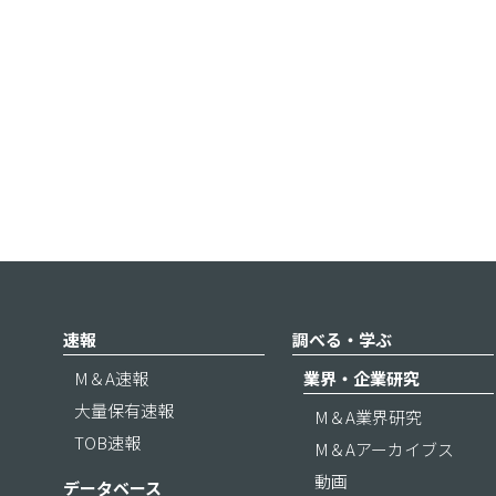
速報
調べる・学ぶ
M＆A速報
業界・企業研究
大量保有速報
M＆A業界研究
TOB速報
M＆Aアーカイブス
動画
データベース