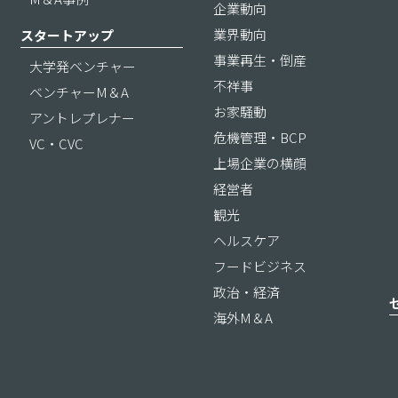
企業動向
業界動向
スタートアップ
事業再生・倒産
大学発ベンチャー
不祥事
ベンチャーM＆A
お家騒動
アントレプレナー
危機管理・BCP
VC・CVC
上場企業の横顔
経営者
観光
ヘルスケア
フードビジネス
政治・経済
海外M＆A
ス