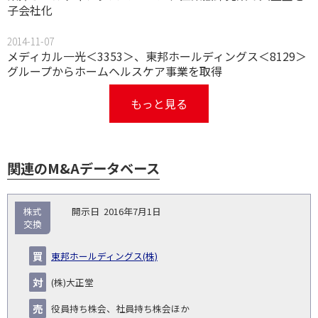
子会社化
2014-11-07
メディカル一光＜3353＞、東邦ホールディングス＜8129＞
グループからホームヘルスケア事業を取得
もっと見る
関連のM&Aデータベース
取
株式
2016年7月1日
引
交換
対象
ス
総
タ
開
買
売
業
企
キー
額
イ
東邦ホールディングス(株)
No.
示
い
り
種
業・
ム
(百
ト
日
手
手
▽
事業
▽
万
ル
(株)大正堂
円)
▽
役員持ち株会、社員持ち株会ほか