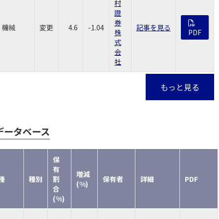
村
證
券
機械
変更
4.6
-1.04
記事を見る
株
PDF
式
会
社
もっと見る
データベース
保
有
増減
種
種別
割
保有者
詳細
PDF
(%)
合
(%)