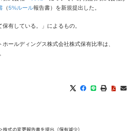
書
（
5%ルール
報告書）を新規提出した。
て保有している。」によるもの。
トホールディングス株式会社株式保有比率は、
。
4＞株式の変更報告書を提出（保有減少）