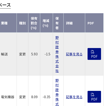
ベース
保有
保
増減
業種
種別
割合
有
詳細
PDF
(%)
(%)
者
野
村
證
券
輸送
変更
5.93
-1.5
記事を見る
株
PDF
式
会
社
野
村
證
券
電気機器
変更
8.09
-0.35
記事を見る
株
PDF
式