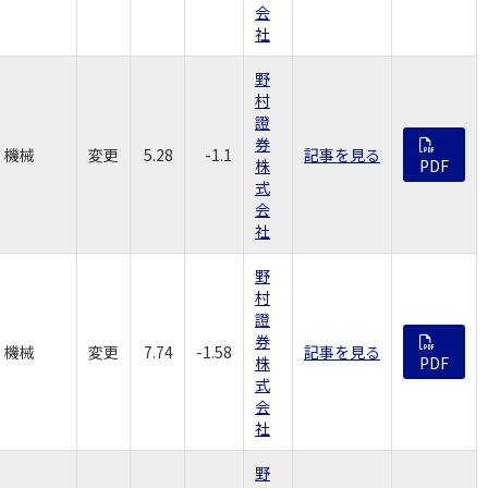
会
社
野
村
證
券
機械
変更
5.28
-1.1
記事を見る
株
PDF
式
会
社
野
村
證
券
機械
変更
7.74
-1.58
記事を見る
株
PDF
式
会
社
野