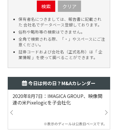
検索
クリア
保有者名につきましては、報告書に記載され
た 会社名でデータベース登録しております。
俗称や略称等の検索はできません。
全角で検索される際、「・」やスペースにご注
意ください。
証券コードおよび会社名（正式名称）は「 企
業情報 」を使って調べることができます。
今日は何の日？M&Aカレンダー
2020年8月7日：IMAGICA GROUP、映像関
2019
連の米Pixelogicを子会社化
ム事業
渡
※表示のディールは公表日ベースです。