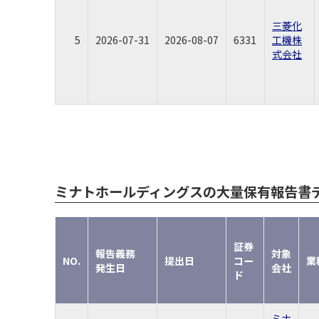
三菱化
5
2026-07-31
2026-08-07
6331
工機株
式会社
ミナトホールディングスの大量保有報告書
証券
報告義務
対象
NO.
提出日
コー
業
発生日
会社
ド
ミナ