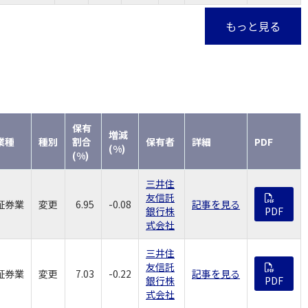
もっと見る
保有
増減
業種
種別
割合
保有者
詳細
PDF
(%)
(%)
三井住
友信託
証券業
変更
6.95
-0.08
記事を見る
銀行株
PDF
式会社
三井住
友信託
証券業
変更
7.03
-0.22
記事を見る
銀行株
PDF
式会社