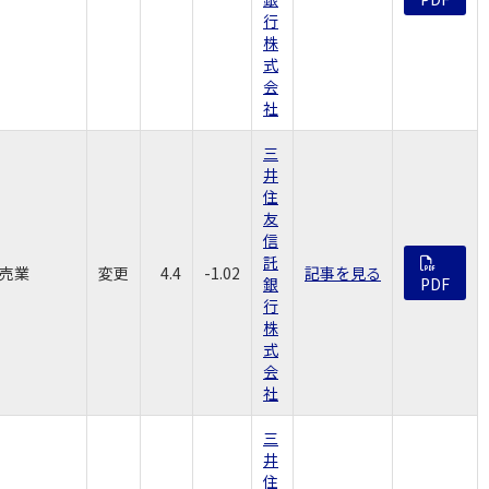
行
株
式
会
社
三
井
住
友
信
託
売業
変更
4.4
-1.02
記事を見る
銀
PDF
行
株
式
会
社
三
井
住