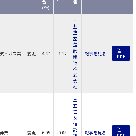
合
者
(%)
三
井
住
友
信
託
気・ガス業
変更
4.47
-1.12
記事を見る
銀
PDF
行
株
式
会
社
三
井
住
友
信
託
券業
変更
6.95
-0.08
記事を見る
銀
PDF