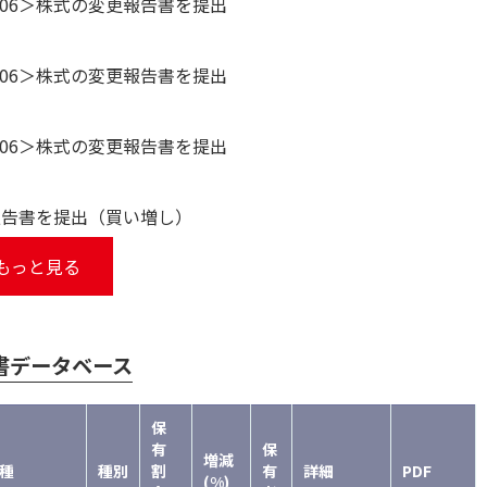
06＞株式の変更報告書を提出
06＞株式の変更報告書を提出
06＞株式の変更報告書を提出
報告書を提出（買い増し）
もっと見る
書データベース
保
有
保
増減
種
種別
割
有
詳細
PDF
(%)