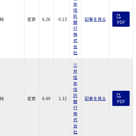
友
信
託
械
変更
6.26
-0.13
記事を見る
銀
PDF
行
株
式
会
社
三
井
住
友
信
託
械
変更
6.49
1.32
記事を見る
銀
PDF
行
株
式
会
社