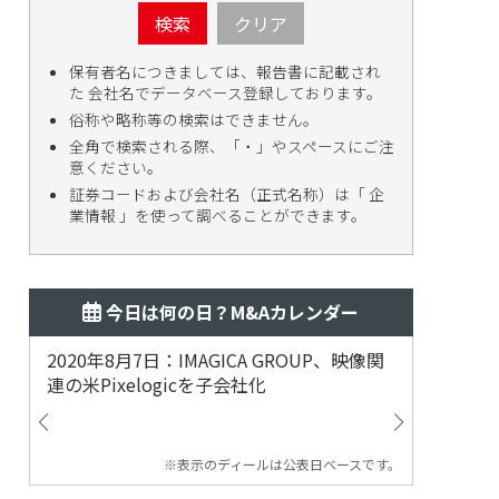
検索
クリア
保有者名につきましては、報告書に記載され
た 会社名でデータベース登録しております。
俗称や略称等の検索はできません。
全角で検索される際、「・」やスペースにご注
意ください。
証券コードおよび会社名（正式名称）は「 企
業情報 」を使って調べることができます。
今日は何の日？M&Aカレンダー
2020年8月7日：IMAGICA GROUP、映像関
2019
連の米Pixelogicを子会社化
ム事業
渡
※表示のディールは公表日ベースです。