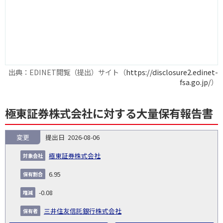
出典：EDINET閲覧（提出）サイト（
https://disclosure2.edinet-
fsa.go.jp/
）
極東証券株式会社に対する大量保有報告書
変更
2026-08-06
報
告
保
対
極東証券株式会社
義
提
証券
有
増
保
象
業
種
詳
NO.
務
出
コー
割
減
有
6.95
会
種
別
細
発
日
ド
合
(%)
者
社
生
(%)
-0.08
日
三井住友信託銀行株式会社