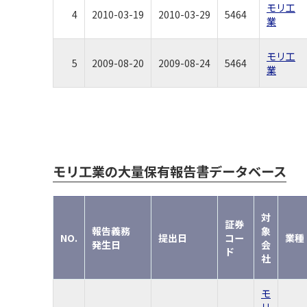
モリ工
4
2010-03-19
2010-03-29
5464
業
モリ工
5
2009-08-20
2009-08-24
5464
業
モリ工業の大量保有報告書データベース
対
証券
報告義務
象
NO.
提出日
コー
業種
発生日
会
ド
社
モ
リ