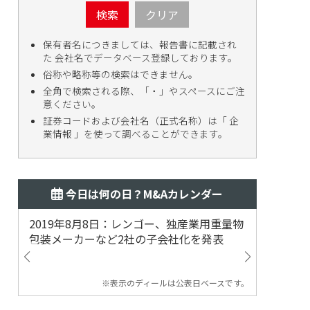
検索
クリア
保有者名につきましては、報告書に記載され
た 会社名でデータベース登録しております。
俗称や略称等の検索はできません。
全角で検索される際、「・」やスペースにご注
意ください。
証券コードおよび会社名（正式名称）は「 企
業情報 」を使って調べることができます。
今日は何の日？M&Aカレンダー
2019年8月8日：レンゴー、独産業用重量物
2014
包装メーカーなど2社の子会社化を発表
提案
※表示のディールは公表日ベースです。