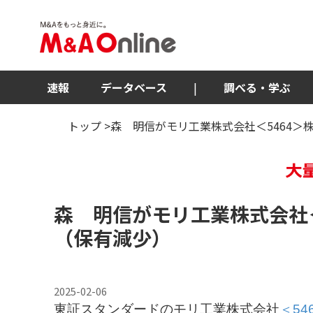
速報
データベース
|
調べる・学ぶ
トップ
>森 明信がモリ工業株式会社＜5464
森 明信がモリ工業株式会社
（保有減少）
2025-02-06
東証スタンダードのモリ工業株式会社
＜54