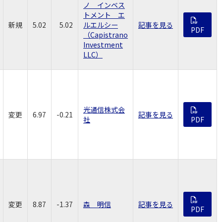
ノ インベス
トメント エ
新規
5.02
5.02
ルエルシー
記事を見る
PDF
（Capistrano
Investment
LLC）
光通信株式会
変更
6.97
-0.21
記事を見る
社
PDF
変更
8.87
-1.37
森 明信
記事を見る
PDF