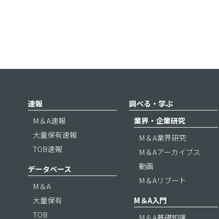
速報
調べる・学ぶ
M＆A速報
業界・企業研究
大量保有速報
M＆A業界研究
TOB速報
M＆Aアーカイブス
動画
データベース
M＆Aリブート
M＆A
大量保有
M＆A入門
TOB
M＆A基礎知識