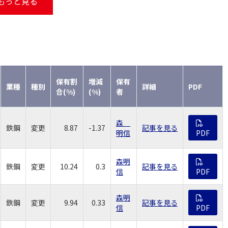
もっと見る
保有割
増減
保有
業種
種別
詳細
PDF
合(%)
(%)
者
森
鉄鋼
変更
8.87
-1.37
記事を見る
明信
PDF
森明
鉄鋼
変更
10.24
0.3
記事を見る
信
PDF
森明
鉄鋼
変更
9.94
0.33
記事を見る
信
PDF