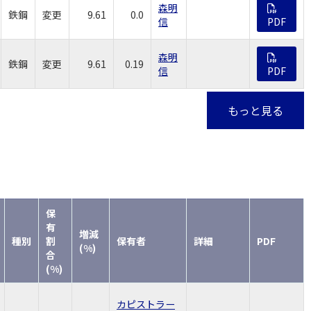
森明
鉄鋼
変更
9.61
0.0
信
PDF
森明
鉄鋼
変更
9.61
0.19
信
PDF
もっと見る
保
有
増減
種別
割
保有者
詳細
PDF
(%)
合
(%)
カピストラー