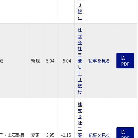
Ｊ
銀
行
株
式
会
社
三
械
新規
5.04
5.04
菱
記事を見る
PDF
Ｕ
Ｆ
Ｊ
銀
行
株
式
会
社
三
子・土石製品
変更
3.95
-1.15
菱
記事を見る
PDF