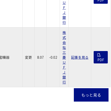
Ｕ
Ｆ
Ｊ
銀
行
株
式
会
社
三
密機器
変更
8.07
-0.02
菱
記事を見る
PDF
Ｕ
Ｆ
Ｊ
銀
行
もっと見る