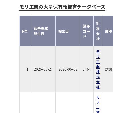
モリ工業の大量保有報告書データベース
対
証券
報告義務
象
NO.
提出日
コー
業種
発生日
会
ド
社
モ
リ
工
業
1
2026-05-27
2026-06-03
5464
鉄鋼
株
式
会
社
モ
リ
工
業