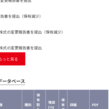
の変更報告書を提出
報告書を提出（保有減少）
4＞株式の変更報告書を提出（保有減少）
＞株式の変更報告書を提出
もっと見る
データベース
保
有
保
増減
種
種別
割
有
詳細
PDF
(%)