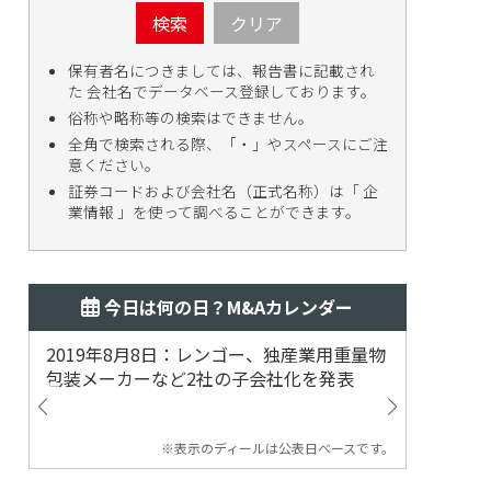
検索
クリア
保有者名につきましては、報告書に記載され
た 会社名でデータベース登録しております。
俗称や略称等の検索はできません。
全角で検索される際、「・」やスペースにご注
意ください。
証券コードおよび会社名（正式名称）は「 企
業情報 」を使って調べることができます。
今日は何の日？M&Aカレンダー
2019年8月8日：レンゴー、独産業用重量物
2014
包装メーカーなど2社の子会社化を発表
提案
※表示のディールは公表日ベースです。