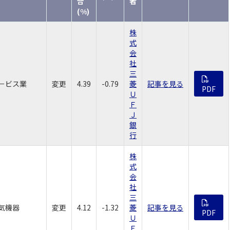
合
者
(%)
株
式
会
社
三
－ビス業
変更
4.39
-0.79
菱
記事を見る
PDF
Ｕ
Ｆ
Ｊ
銀
行
株
式
会
社
三
気機器
変更
4.12
-1.32
菱
記事を見る
PDF
Ｕ
Ｆ