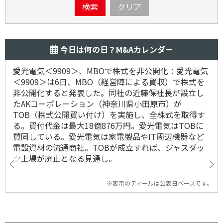
検索
クリア
今日は何の日？M&Aカレンダー
愛光電気＜9909＞、MBOで株式を非公開化：愛光電気
＜9909＞は6日、MBO（経営陣による買収）で株式を
非公開化すると発表した。同社の近藤保社長が設立し
たAKコーポレーション（神奈川県小田原市）が
TOB（株式公開買い付け）を実施し、全株式を取得す
る。買付代金は最大18億876万円。愛光電気はTOBに
賛同している。愛光電気は家電製品やIT周辺機器など
電設資材の流通商社。TOBが成立すれば、ジャスダッ
ク上場が廃止となる見通し。
※表示のディールは公表日ベースです。