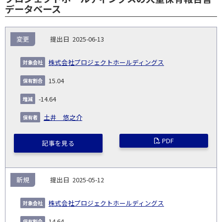
データベース
報
変更
2025-06-13
告
保
対
義
提
証券
有
増
保
象
業
種
詳
株式会社プロジェクトホールディングス
NO.
務
出
コー
割
減
有
会
種
別
細
発
日
ド
合
(%)
者
15.04
社
生
(%)
日
-14.64
土井 悠之介
PDF
記事を見る
新規
2025-05-12
株式会社プロジェクトホールディングス
14.64