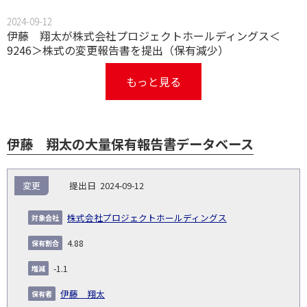
2024-09-12
伊藤 翔太が株式会社プロジェクトホールディングス＜
9246＞株式の変更報告書を提出（保有減少）
もっと見る
伊藤 翔太の大量保有報告書データベース
報
変更
2024-09-12
告
保
対
義
提
証券
有
増
保
象
業
種
詳
株式会社プロジェクトホールディングス
NO.
務
出
コー
割
減
有
会
種
別
細
発
日
ド
合
(%)
者
4.88
社
生
(%)
日
-1.1
伊藤 翔太