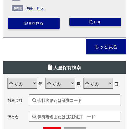
伊藤 翔太
PDF
記事を見る
もっと見る
大量保有検索
年
月
日
対象会社
保有者