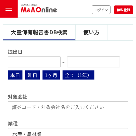
ログイン
無料登録
大量保有報告書DB検索
使い方
提出日
∼
本日
昨日
1ヶ月
全て（1年）
対象会社
業種