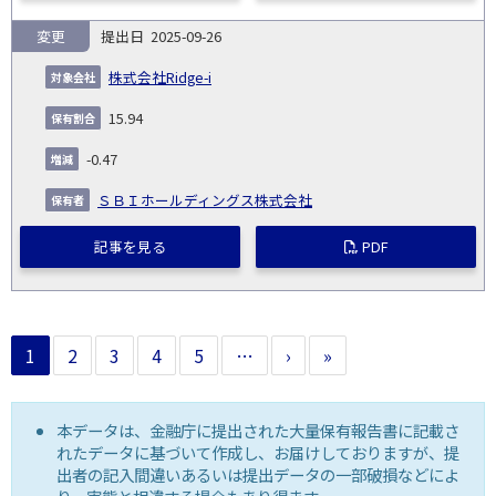
変更
2025-09-26
株式会社Ridge-i
15.94
-0.47
ＳＢＩホールディングス株式会社
記事を見る
PDF
1
2
3
4
5
…
›
»
本データは、金融庁に提出された大量保有報告書に記載さ
れたデータに基づいて作成し、お届けしておりますが、提
出者の記入間違いあるいは提出データの一部破損などによ