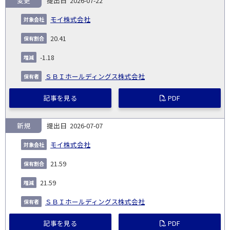
変更
2026-07-22
報
告
保
対
モイ株式会社
義
提
証券
有
増
保
象
業
種
詳
NO.
務
出
コー
割
減
有
20.41
会
種
別
細
発
日
ド
合
(%)
者
社
生
(%)
-1.18
日
ＳＢＩホールディングス株式会社
記事を見る
PDF
新規
2026-07-07
モイ株式会社
21.59
21.59
ＳＢＩホールディングス株式会社
記事を見る
PDF