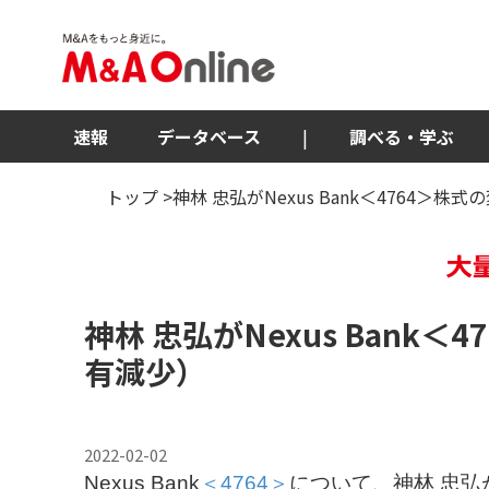
速報
データベース
|
調べる・学ぶ
トップ
>神林 忠弘がNexus Bank＜4764＞
神林 忠弘がNexus Bank
＜47
有減少）
2022-02-02
Nexus Bank
＜4764＞
について、神林 忠弘