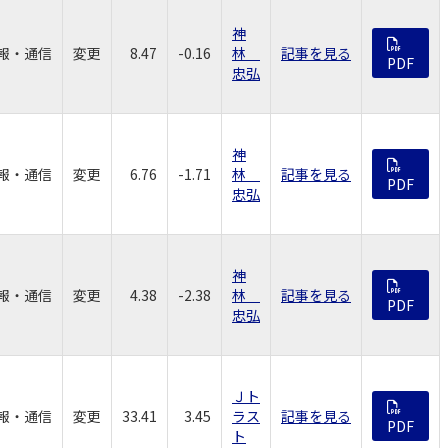
神
報・通信
変更
8.47
-0.16
林
記事を見る
PDF
忠弘
神
報・通信
変更
6.76
-1.71
林
記事を見る
PDF
忠弘
神
報・通信
変更
4.38
-2.38
林
記事を見る
PDF
忠弘
Ｊト
報・通信
変更
33.41
3.45
ラス
記事を見る
PDF
ト