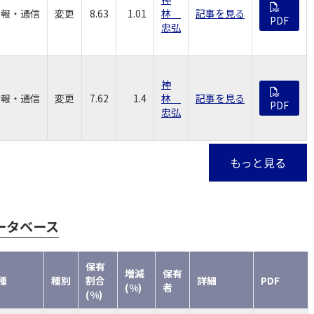
情報・通信
変更
8.63
1.01
林
記事を見る
PDF
忠弘
神
情報・通信
変更
7.62
1.4
林
記事を見る
PDF
忠弘
もっと見る
ータベース
保有
増減
保有
種
種別
割合
詳細
PDF
(%)
者
(%)