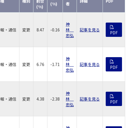
業種
種別
割合
詳細
PDF
(%)
者
(%)
神
情報・通信
変更
8.47
-0.16
林
記事を見る
PDF
忠弘
神
情報・通信
変更
6.76
-1.71
林
記事を見る
PDF
忠弘
神
情報・通信
変更
4.38
-2.38
林
記事を見る
PDF
忠弘
神