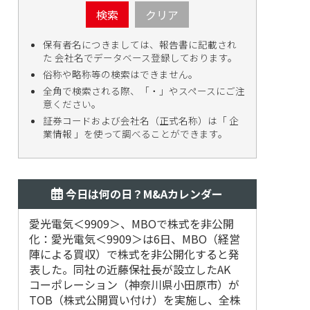
検索
クリア
保有者名につきましては、報告書に記載され
た 会社名でデータベース登録しております。
俗称や略称等の検索はできません。
全角で検索される際、「・」やスペースにご注
意ください。
証券コードおよび会社名（正式名称）は「 企
業情報 」を使って調べることができます。
今日は何の日？M&Aカレンダー
愛光電気＜9909＞、MBOで株式を非公開
2018
化：愛光電気＜9909＞は6日、MBO（経営
デシュ第
陣による買収）で株式を非公開化すると発
表した。同社の近藤保社長が設立したAK
コーポレーション（神奈川県小田原市）が
TOB（株式公開買い付け）を実施し、全株