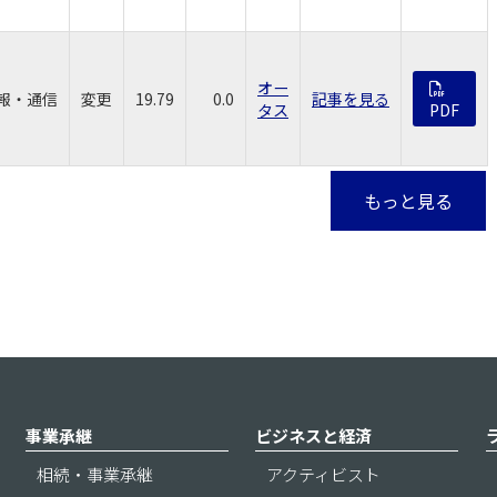
オー
報・通信
変更
19.79
0.0
記事を見る
タス
PDF
もっと見る
事業承継
ビジネスと経済
相続・事業承継
アクティビスト