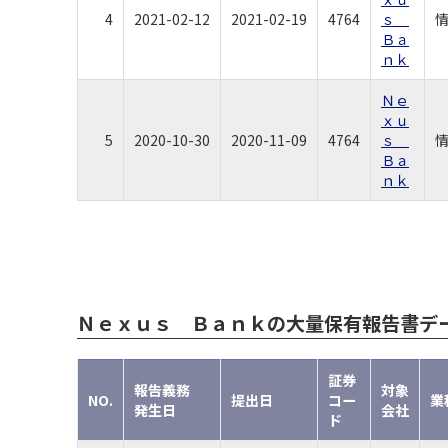
4
2021-02-12
2021-02-19
4764
ｓ
Ｂａ
ｎｋ
Ｎｅ
ｘｕ
5
2020-10-30
2020-11-09
4764
ｓ
Ｂａ
ｎｋ
Ｎｅｘｕｓ Ｂａｎｋの大量保有報告書デ
証券
報告義務
対象
NO.
提出日
コー
業
発生日
会社
ド