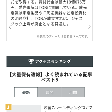
式を取得する。買付代金は最大18億876万
円。愛光電気はTOBに賛同している。愛光
電気は家電製品やIT周辺機器など電設資材
の流通商社。TOBが成立すれば、ジャス
ダック上場が廃止となる見通し。
※表示のディールは公表日ベースです。
アクセスランキング
【大量保有速報】よく読まれている記事
ベスト5
最新
週間
月間
汐留ZホールディングスがZ