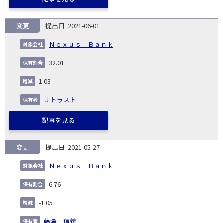
変更
2021-06-01
Ｎｅｘｕｓ Ｂａｎｋ
32.01
1.03
Ｊトラスト
記事を見る
変更
2021-05-27
Ｎｅｘｕｓ Ｂａｎｋ
6.76
-1.05
藤澤 信義