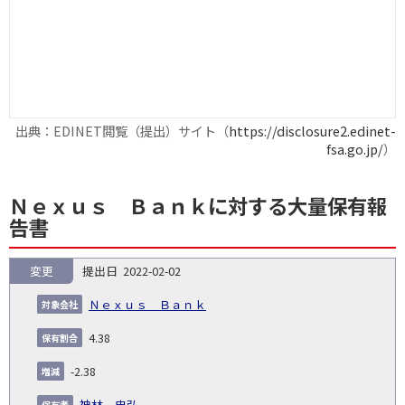
出典：EDINET閲覧（提出）サイト（
https://disclosure2.edinet-
fsa.go.jp/
）
Ｎｅｘｕｓ Ｂａｎｋに対する大量保有報
告書
変更
2022-02-02
報
告
保
対
Ｎｅｘｕｓ Ｂａｎｋ
義
提
証券
有
増
保
象
業
種
詳
NO.
務
出
コー
割
減
有
4.38
会
種
別
細
発
日
ド
合
(%)
者
社
生
(%)
-2.38
日
神林 忠弘