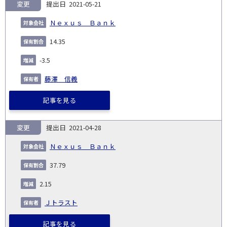
変更
2021-05-21
Ｎｅｘｕｓ Ｂａｎｋ
14.35
-3.5
藤澤 信義
記事を見る
変更
2021-04-28
Ｎｅｘｕｓ Ｂａｎｋ
37.79
2.15
Ｊトラスト
記事を見る