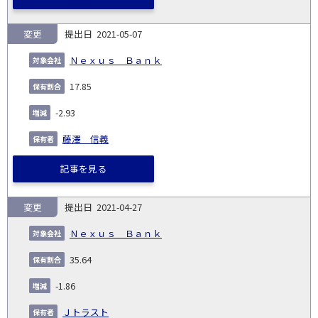
変更
2021-05-07
Ｎｅｘｕｓ Ｂａｎｋ
17.85
-2.93
藤澤 信義
記事を見る
変更
2021-04-27
Ｎｅｘｕｓ Ｂａｎｋ
35.64
-1.86
Ｊトラスト