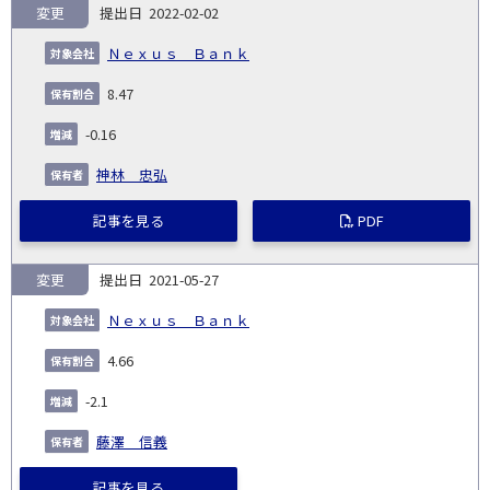
変更
2022-02-02
Ｎｅｘｕｓ Ｂａｎｋ
8.47
-0.16
神林 忠弘
記事を見る
PDF
変更
2021-05-27
Ｎｅｘｕｓ Ｂａｎｋ
4.66
-2.1
藤澤 信義
記事を見る