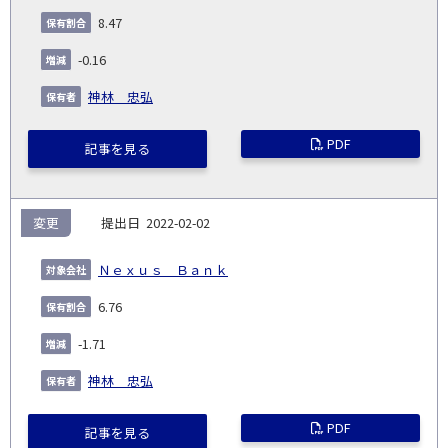
会
種
別
細
発
日
ド
合
(%)
者
8.47
社
生
(%)
日
-0.16
神林 忠弘
PDF
記事を見る
変更
2022-02-02
Ｎｅｘｕｓ Ｂａｎｋ
6.76
-1.71
神林 忠弘
PDF
記事を見る