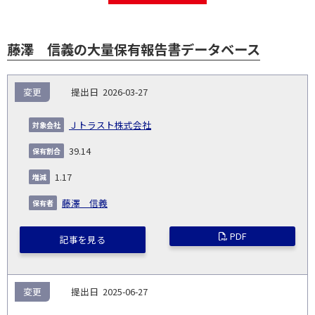
藤澤 信義の大量保有報告書データベース
報
変更
2026-03-27
告
保
対
義
提
証券
有
増
保
象
業
種
詳
Ｊトラスト株式会社
NO.
務
出
コー
割
減
有
会
種
別
細
発
日
ド
合
(%)
者
39.14
社
生
(%)
日
1.17
藤澤 信義
PDF
記事を見る
変更
2025-06-27