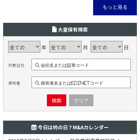
もっと見る
大量保有検索
年
月
日
対象会社
保有者
検索
クリア
今日は何の日？M&Aカレンダー