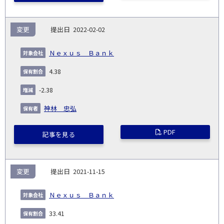
変更
2022-02-02
Ｎｅｘｕｓ Ｂａｎｋ
4.38
-2.38
神林 忠弘
PDF
記事を見る
変更
2021-11-15
Ｎｅｘｕｓ Ｂａｎｋ
33.41