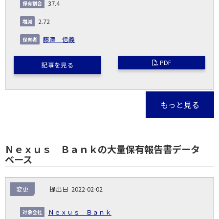
37.4
2.72
藤澤 信義
PDF
記事を見る
もっと見る
Ｎｅｘｕｓ Ｂａｎｋの大量保有報告書データ
ベース
報
変更
2022-02-02
告
保
対
義
提
証券
有
増
保
象
業
種
詳
Ｎｅｘｕｓ Ｂａｎｋ
NO.
務
出
コー
割
減
有