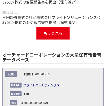
3753＞株式の変更報告書を提出（保有減少）
2025-11-21
三田証券株式会社が株式会社フライトソリューションズ＜
3753＞株式の変更報告書を提出（保有減少）
もっと見る
オーチャードコーポレーションの大量保有報告書
データベース
報
変更
2016-03-15
告
保
対
義
提
証券
有
増
保
象
業
種
詳
フライトホールディングス
NO.
務
出
コー
割
減
有
会
種
別
細
発
日
ド
合
(%)
者
4.18
社
生
(%)
日
-1.1400000000000001