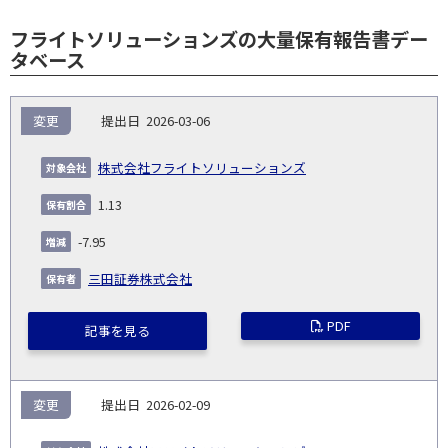
フライトソリューションズの大量保有報告書デー
タベース
報
変更
2026-03-06
告
保
対
義
提
証券
有
増
保
象
業
種
詳
株式会社フライトソリューションズ
NO.
務
出
コー
割
減
有
会
種
別
細
発
日
ド
合
(%)
者
1.13
社
生
(%)
日
-7.95
三田証券株式会社
PDF
記事を見る
変更
2026-02-09