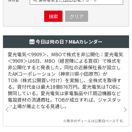
検索
クリア
今日は何の日？M&Aカレンダー
愛光電気＜9909＞、MBOで株式を非公開化：愛光電気
＜9909＞は6日、MBO（経営陣による買収）で株式を
非公開化すると発表した。同社の近藤保社長が設立し
たAKコーポレーション（神奈川県小田原市）が
TOB（株式公開買い付け）を実施し、全株式を取得す
る。買付代金は最大18億876万円。愛光電気はTOBに
賛同している。愛光電気は家電製品やIT周辺機器など
電設資材の流通商社。TOBが成立すれば、ジャスダッ
ク上場が廃止となる見通し。
※表示のディールは公表日ベースです。