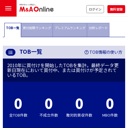
ログイン
無料登録
TOB一覧
買付総額ランキング
プレミアムランキング
分析レポート
TOB一覧
TOB情報の使い方
2010年に買付けを開始したTOBを集計。最終データ更
新日現在において買付中、または買付けが予定されて
いるTOB。
0
0
0
0
全TOB件数
不成立件数
敵対的買収件数
MBO件数