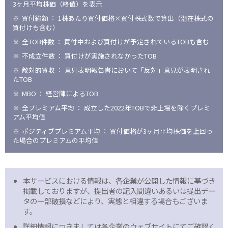
3ヶ月平均株価（終値）を表示
買付総額 ： 1株あたり買付価格×買付株式数で算出（潜在株式の
買付けも含む）
全TOB件数 ： 買付中および買付けが予定されているTOBも含む
不成立件数 ： 買付けが実施されなかったTOB
敵対的買収 ： 意見表明報告書において「反対」意見が表明され
たTOB
MBO ： 経営陣によるTOB
全プレミアム平均 ： 成立した2022年TOBで非上場を除くプレミ
アム平均値
ポジティブプレミアム平均 ： 買付価格が3ヶ月平均株価を上回っ
た場合のプレミアムの平均値
本サービスにおける情報は、各企業が公開した情報に基づき
掲載しておりますが、提出者の記入間違いあるいは提出デー
タの一部破損などにより、実態と相違する場合もございま
す。
詳細情報につきましては各企業のウェブサイトにてご確認く