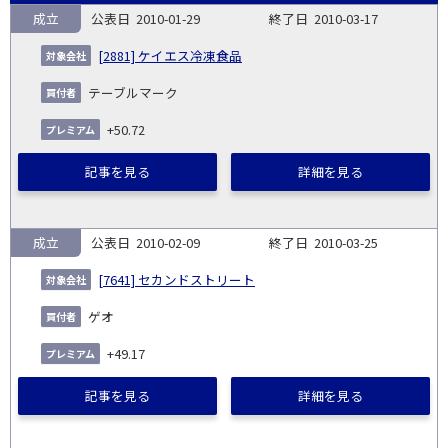
成立
2010-01-29
2010-03-17
プ
対
公
買
レ
終
届
報
象
進
[2881] ケイエス冷凍食品
No.
表
付
ミ
了
速報
データ
出
告
会
捗
日
者
ア
日
書
書
テーブルマーク
社
ム
+50.72
記事を見る
詳細を見る
成立
2010-02-09
2010-03-25
[7641] セカンドストリート
ゲオ
+49.17
記事を見る
詳細を見る