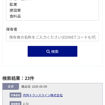
保有者
検索
検索結果：23件
変更
2025-05-09
報
告
保
対
内外トランスライン株式会社
義
提
証券
有
増
保
象
業
種
詳
NO.
務
出
コー
割
減
有
2.72
会
種
別
細