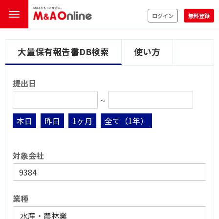
ログイン
無料登録
大量保有報告書DB検索
使い方
提出日
∼
本日
昨日
1ヶ月
全て（1年）
対象会社
業種