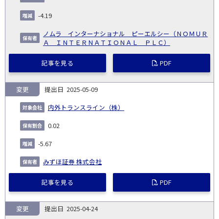
発
日
ド
合
(%)
者
社
生
(%)
-4.19
日
ノムラ インターナショナル ピーエルシー（ＮＯＭＵＲ
Ａ ＩＮＴＥＲＮＡＴＩＯＮＡＬ ＰＬＣ）
記事を見る
PDF
変更
2025-05-09
内外トランスライン（株）
0.02
-5.67
みずほ証券 株式会社
記事を見る
PDF
変更
2025-04-24