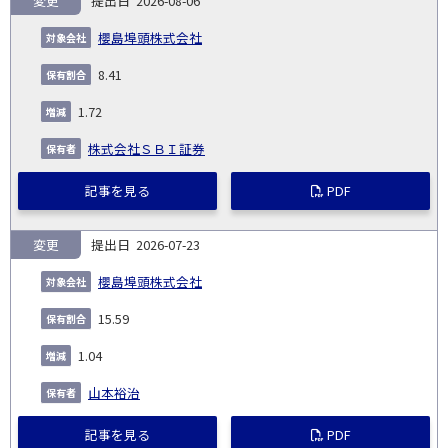
変更
2026-08-06
報
告
保
対
櫻島埠頭株式会社
義
提
証券
有
増
保
象
業
種
詳
NO.
務
出
コー
割
減
有
8.41
会
種
別
細
発
日
ド
合
(%)
者
社
生
(%)
1.72
日
株式会社ＳＢＩ証券
記事を見る
PDF
変更
2026-07-23
櫻島埠頭株式会社
15.59
1.04
山本裕治
記事を見る
PDF