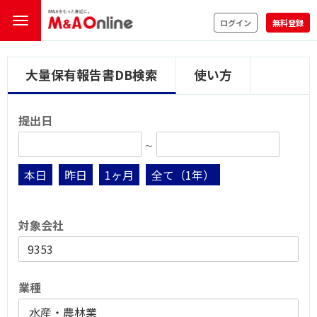
ログイン
無料登録
大量保有報告書DB検索
使い方
提出日
∼
本日
昨日
1ヶ月
全て（1年）
対象会社
業種