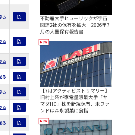
見る
不動産大手ヒューリックが宇宙
関連2社の保有を拡大 2026年7
月の大量保有報告書
見る
見る
見る
【7月アクティビストサマリー】
見る
旧村上系が家電量販最大手「ヤ
マダHD」株を新規保有、米ファ
見る
ンドは森永製菓に食指
見る