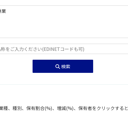
検索
種、種別、保有割合(%)、増減(%)、保有者をクリックする