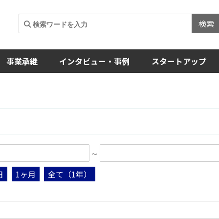
検索
事業承継
インタビュー・事例
スタートアップ
∼
日
1ヶ月
全て（1年）