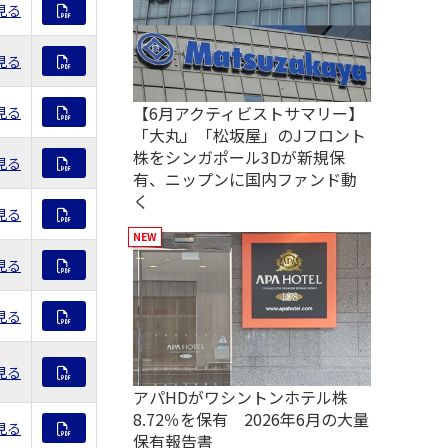
見る
見る
【6月アクティビストサマリー】
見る
「大丸」「松坂屋」のJフロント
株をシンガポール3Dが新規保
見る
有、ニップンに国内ファンド動
く
見る
見る
見る
見る
アパHDがワシントンホテル株
8.72％を保有 2026年6月の大量
見る
保有報告書