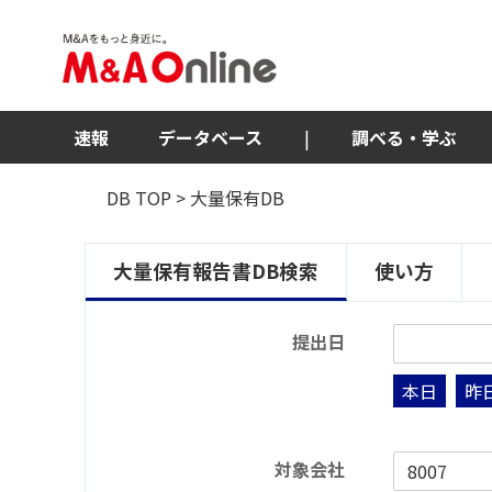
速報
データベース
|
調べる・学ぶ
DB TOP
> 大量保有DB
大量保有報告書DB検索
使い方
提出日
本日
昨
対象会社