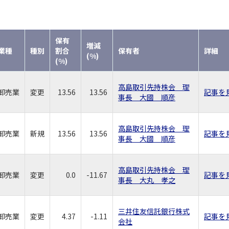
保有
増減
業種
種別
割合
保有者
詳細
(%)
(%)
高島取引先持株会 理
卸売業
変更
13.56
13.56
記事を
事長 大國 順彦
高島取引先持株会 理
卸売業
新規
13.56
13.56
記事を
事長 大國 順彦
高島取引先持株会 理
卸売業
変更
0.0
-11.67
記事を
事長 大丸 孝之
三井住友信託銀行株式
卸売業
変更
4.37
-1.11
記事を
会社