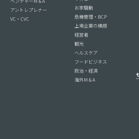
ベンチャーM＆A
お家騒動
アントレプレナー
危機管理・BCP
VC・CVC
上場企業の横顔
経営者
観光
ヘルスケア
フードビジネス
政治・経済
海外M＆A
ス