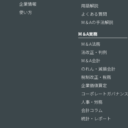
企業情報
用語解説
使い方
よくある質問
M＆Aの手法解説
M＆A実務
M＆A法務
法改正・判例
M＆A会計
のれん・減損会計
税制改正・税務
企業価値算定
コーポレートガバナン
人事・労務
会計コラム
統計・レポート