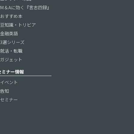
M＆Aに効く『言志四録』
おすすめ本
豆知識・トリビア
金融英語
3選シリーズ
就活・転職
ガジェット
セミナー情報
イベント
告知
セミナー