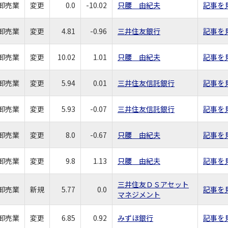
卸売業
変更
0.0
-10.02
只腰 由紀夫
記事を
卸売業
変更
4.81
-0.96
三井住友銀行
記事を
卸売業
変更
10.02
1.01
只腰 由紀夫
記事を
卸売業
変更
5.94
0.01
三井住友信託銀行
記事を
卸売業
変更
5.93
-0.07
三井住友信託銀行
記事を
卸売業
変更
8.0
-0.67
只腰 由紀夫
記事を
卸売業
変更
9.8
1.13
只腰 由紀夫
記事を
三井住友ＤＳアセット
卸売業
新規
5.77
0.0
記事を
マネジメント
卸売業
変更
6.85
0.92
みずほ銀行
記事を