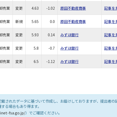
卸売業
変更
4.63
-1.02
原田不動産商事
記事を
卸売業
新規
5.65
0.0
原田不動産商事
記事を
卸売業
変更
5.93
0.14
みずほ銀行
記事を
卸売業
変更
5.8
-0.7
みずほ銀行
記事を
卸売業
変更
6.5
-1.12
みずほ銀行
記事を
記載されたデータに基づいて作成し、お届けしておりますが、提出者の
違する場合もあり得ます。
inet-fsa.go.jp/
）でご確認ください。