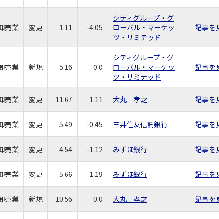
シティグループ・グ
卸売業
変更
1.11
-4.05
ローバル・マーケッ
記事を
ツ・リミテッド
シティグループ・グ
卸売業
新規
5.16
0.0
ローバル・マーケッ
記事を
ツ・リミテッド
卸売業
変更
11.67
1.11
大丸 孝之
記事を
卸売業
変更
5.49
-0.45
三井住友信託銀行
記事を
卸売業
変更
4.54
-1.12
みずほ銀行
記事を
卸売業
変更
5.66
-1.19
みずほ銀行
記事を
卸売業
新規
10.56
0.0
大丸 孝之
記事を