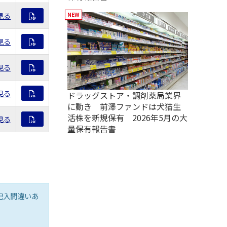
見る
見る
見る
見る
ドラッグストア・調剤薬局業界
に動き 前澤ファンドは犬猫生
活株を新規保有 2026年5月の大
見る
量保有報告書
記入間違いあ