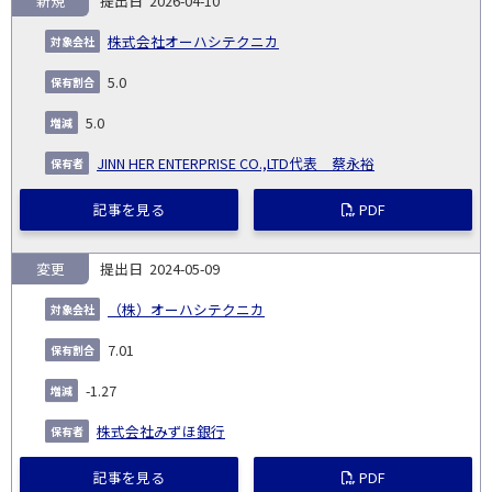
新規
2026-04-10
報
告
保
対
株式会社オーハシテクニカ
義
提
証券
有
増
保
象
業
種
詳
NO.
務
出
コー
割
減
有
5.0
会
種
別
細
発
日
ド
合
(%)
者
社
生
(%)
5.0
日
JINN HER ENTERPRISE CO.,LTD代表 蔡永裕
記事を見る
PDF
変更
2024-05-09
（株）オーハシテクニカ
7.01
-1.27
株式会社みずほ銀行
記事を見る
PDF