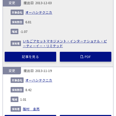
変更
2013-12-03
オーハシテクニカ
6.81
-1.07
いちごアセットマネジメント・インタ－ナショナル・ピ
－ティ－イ－・リミテッド
記事を見る
PDF
変更
2013-11-19
オーハシテクニカ
8.42
1.01
阪村 圭亮