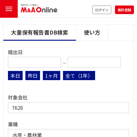
ログイン
無料登録
大量保有報告書DB検索
使い方
提出日
∼
本日
昨日
1ヶ月
全て（1年）
対象会社
業種