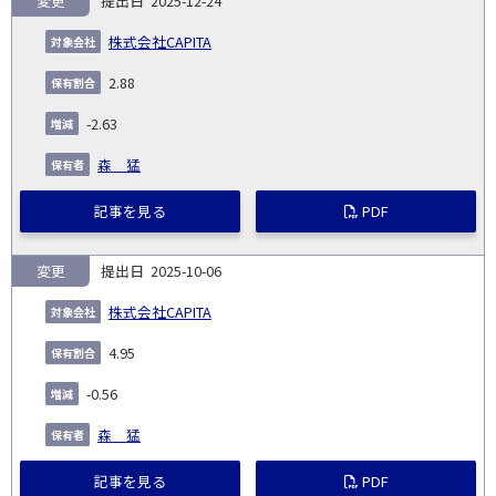
変更
2025-12-24
報
告
保
対
株式会社CAPITA
義
提
証券
有
増
保
象
業
種
詳
NO.
務
出
コー
割
減
有
2.88
会
種
別
細
発
日
ド
合
(%)
者
社
生
(%)
-2.63
日
森 猛
記事を見る
PDF
変更
2025-10-06
株式会社CAPITA
4.95
-0.56
森 猛
記事を見る
PDF