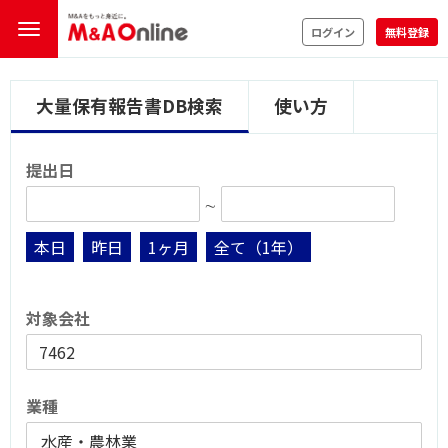
ログイン
無料登録
大量保有報告書DB検索
使い方
提出日
∼
本日
昨日
1ヶ月
全て（1年）
対象会社
業種