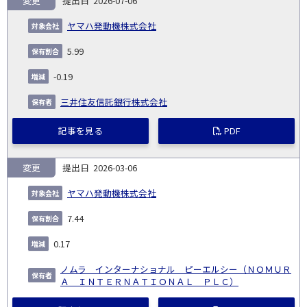
変更
2026-07-06
報
告
保
対
ヤマハ発動機株式会社
義
提
証券
有
増
保
象
業
種
詳
NO.
務
出
コー
割
減
有
5.99
会
種
別
細
発
日
ド
合
(%)
者
社
生
(%)
-0.19
日
三井住友信託銀行株式会社
記事を見る
PDF
変更
2026-03-06
ヤマハ発動機株式会社
7.44
0.17
ノムラ インターナショナル ピーエルシー（ＮＯＭＵＲ
Ａ ＩＮＴＥＲＮＡＴＩＯＮＡＬ ＰＬＣ）