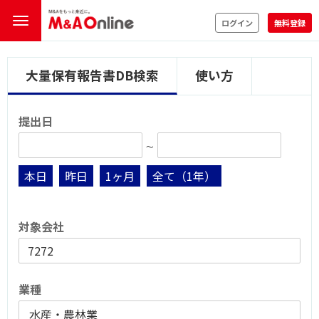
ログイン
無料登録
大量保有報告書DB検索
使い方
提出日
∼
本日
昨日
1ヶ月
全て（1年）
対象会社
業種