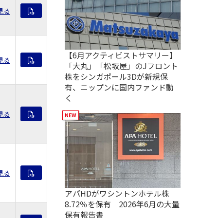
見る
【6月アクティビストサマリー】
見る
「大丸」「松坂屋」のJフロント
株をシンガポール3Dが新規保
有、ニップンに国内ファンド動
く
見る
見る
アパHDがワシントンホテル株
8.72％を保有 2026年6月の大量
保有報告書