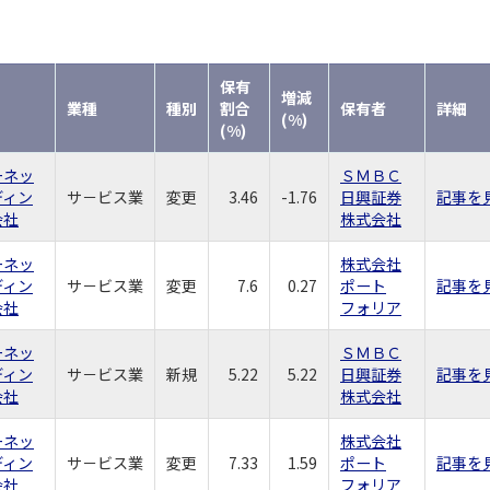
保有
増減
業種
種別
割合
保有者
詳細
(%)
(%)
ーネッ
ＳＭＢＣ
ディン
サ－ビス業
変更
3.46
-1.76
日興証券
記事を
会社
株式会社
ーネッ
株式会社
ディン
サ－ビス業
変更
7.6
0.27
ポート
記事を
会社
フォリア
ーネッ
ＳＭＢＣ
ディン
サ－ビス業
新規
5.22
5.22
日興証券
記事を
会社
株式会社
ーネッ
株式会社
ディン
サ－ビス業
変更
7.33
1.59
ポート
記事を
会社
フォリア