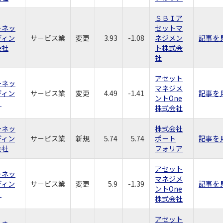
ＳＢＩア
ーネッ
セットマ
ディン
サ－ビス業
変更
3.93
-1.08
ネジメン
記事を
会社
ト株式会
社
アセット
ーネッ
マネジメ
ディン
サ－ビス業
変更
4.49
-1.41
記事を
ントOne
）
株式会社
ーネッ
株式会社
ディン
サ－ビス業
新規
5.74
5.74
ポート
記事を
会社
フォリア
アセット
ーネッ
マネジメ
ディン
サ－ビス業
変更
5.9
-1.39
記事を
ントOne
）
株式会社
アセット