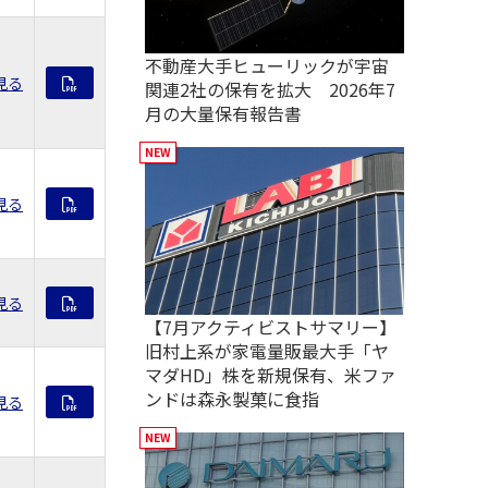
不動産大手ヒューリックが宇宙
見る
関連2社の保有を拡大 2026年7
月の大量保有報告書
見る
見る
【7月アクティビストサマリー】
旧村上系が家電量販最大手「ヤ
マダHD」株を新規保有、米ファ
ンドは森永製菓に食指
見る