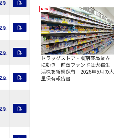
見る
見る
見る
ドラッグストア・調剤薬局業界
に動き 前澤ファンドは犬猫生
活株を新規保有 2026年5月の大
見る
量保有報告書
見る