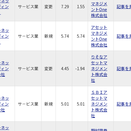
ーネッ
マネジメ
ディン
サ－ビス業
変更
7.29
1.55
記事を
ントOne
）
株式会社
アセット
ーネッ
マネジメ
ディン
サ－ビス業
新規
5.74
5.74
記事を
ントOne
）
株式会社
りそなア
ーネッ
セットマ
ディン
サ－ビス業
変更
4.45
-1.94
ネジメン
記事を
会社
ト株式会
社
ＳＢＩア
ーネッ
セットマ
ディン
サ－ビス業
新規
5.01
5.01
ネジメン
記事を
会社
ト株式会
社
ーネッ
野村證券