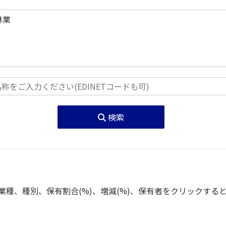
検索
種、種別、保有割合(%)、増減(%)、保有者をクリックする