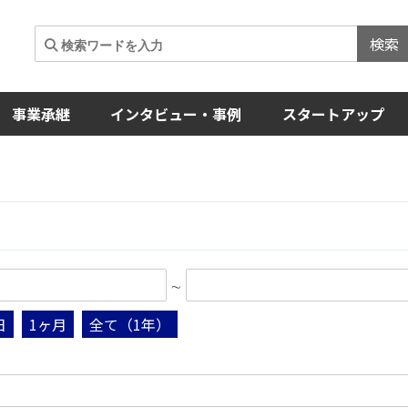
検索
事業承継
インタビュー・事例
スタートアップ
∼
日
1ヶ月
全て（1年）