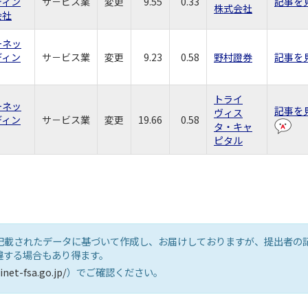
ディン
サ－ビス業
変更
9.55
0.33
記事を
株式会社
会社
ーネッ
ディン
サ－ビス業
変更
9.23
0.58
野村證券
記事を
トライ
ーネッ
記事を
ヴィス
ディン
サ－ビス業
変更
19.66
0.58
タ・キャ
ピタル
記載されたデータに基づいて作成し、お届けしておりますが、提出者の
違する場合もあり得ます。
inet-fsa.go.jp/
）でご確認ください。