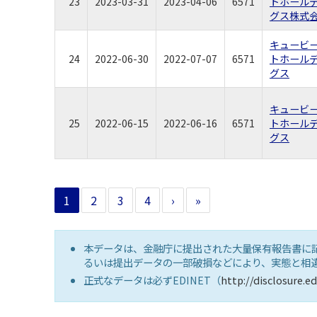
23
2023-03-31
2023-04-06
6571
トホール
グス株式
キュービ
24
2022-06-30
2022-07-07
6571
トホール
グス
キュービ
25
2022-06-15
2022-06-16
6571
トホール
グス
1
2
3
4
›
»
本データは、金融庁に提出された大量保有報告書に
るいは提出データの一部破損などにより、実態と相
正式なデータは必ずEDINET（
http://disclosure.ed