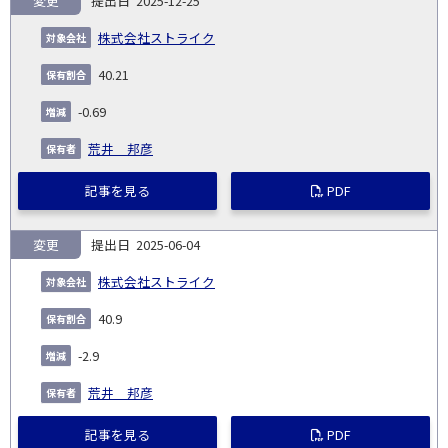
変更
2025-12-25
報
告
保
対
株式会社ストライク
義
提
証券
有
増
保
象
業
種
詳
NO.
務
出
コー
割
減
有
40.21
会
種
別
細
発
日
ド
合
(%)
者
社
生
(%)
-0.69
日
荒井 邦彦
記事を見る
PDF
変更
2025-06-04
株式会社ストライク
40.9
-2.9
荒井 邦彦
記事を見る
PDF