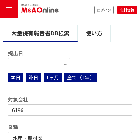
ログイン
無料登録
大量保有報告書DB検索
使い方
提出日
∼
本日
昨日
1ヶ月
全て（1年）
対象会社
業種