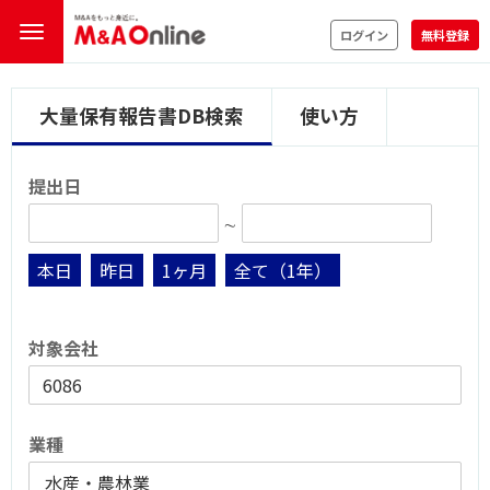
ログイン
無料登録
大量保有報告書DB検索
使い方
提出日
∼
本日
昨日
1ヶ月
全て（1年）
対象会社
業種