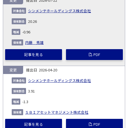
変更
2026-07-22
報
告
保
対
シンメンテホールディングス株式会社
義
提
証券
有
増
保
象
業
種
詳
NO.
務
出
コー
割
減
有
20.26
会
種
別
細
発
日
ド
合
(%)
者
社
生
(%)
-0.96
日
内藤 秀雄
記事を見る
PDF
変更
2026-04-20
シンメンテホールディングス株式会社
3.91
-1.3
ＳＢＩアセットマネジメント株式会社
記事を見る
PDF