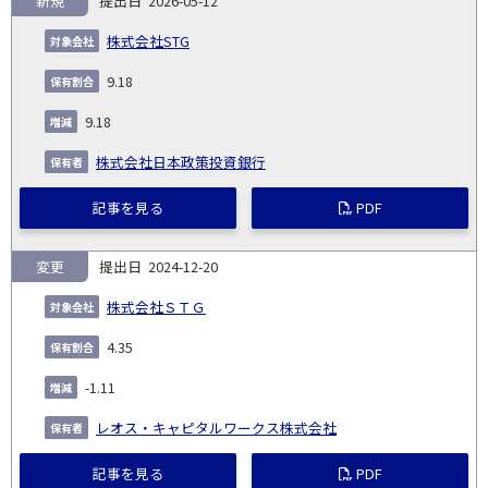
新規
2026-05-12
報
告
保
対
株式会社STG
義
提
証券
有
増
保
象
業
種
詳
NO.
務
出
コー
割
減
有
9.18
会
種
別
細
発
日
ド
合
(%)
者
社
生
(%)
9.18
日
株式会社日本政策投資銀行
記事を見る
PDF
変更
2024-12-20
株式会社ＳＴＧ
4.35
-1.11
レオス・キャピタルワークス株式会社
記事を見る
PDF