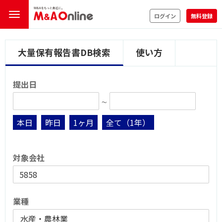
ログイン
無料登録
大量保有報告書DB検索
使い方
提出日
∼
本日
昨日
1ヶ月
全て（1年）
対象会社
業種