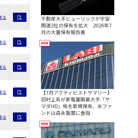
見る
不動産大手ヒューリックが宇宙
関連2社の保有を拡大 2026年7
月の大量保有報告書
見る
見る
【7月アクティビストサマリー】
見る
旧村上系が家電量販最大手「ヤ
マダHD」株を新規保有、米ファ
ンドは森永製菓に食指
見る