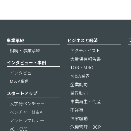
事業承継
ビジネスと経済
相続・事業承継
アクティビスト
大量保有報告書
インタビュー・事例
TOB・MBO
インタビュー
M＆A業界
M＆A事例
企業動向
業界動向
スタートアップ
事業再生・倒産
大学発ベンチャー
不祥事
ベンチャーM＆A
お家騒動
アントレプレナー
危機管理・BCP
VC・CVC