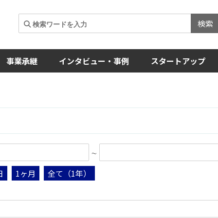
検索
事業承継
インタビュー・事例
スタートアップ
∼
日
1ヶ月
全て（1年）