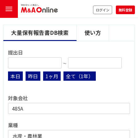
ログイン
無料登録
大量保有報告書DB検索
使い方
提出日
∼
本日
昨日
1ヶ月
全て（1年）
対象会社
業種