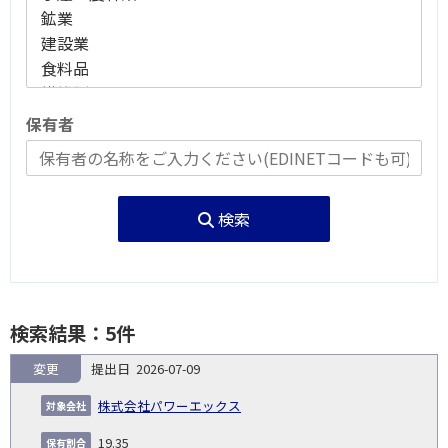
保有者
検索
検索結果：5件
変更
2026-07-09
報
告
保
対
株式会社パワーエックス
義
提
証券
有
増
保
象
業
種
詳
NO.
務
出
コー
割
減
有
19.35
会
種
別
細