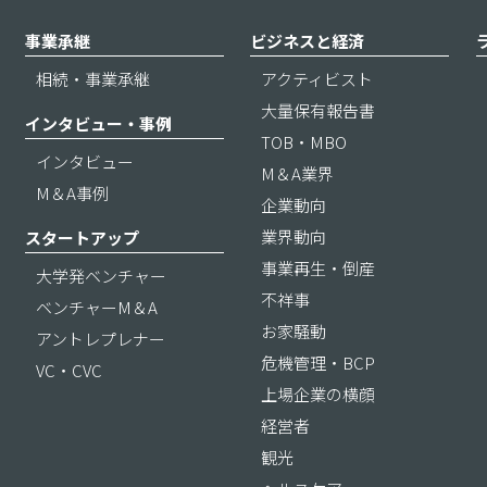
事業承継
ビジネスと経済
相続・事業承継
アクティビスト
大量保有報告書
インタビュー・事例
TOB・MBO
インタビュー
M＆A業界
M＆A事例
企業動向
業界動向
スタートアップ
事業再生・倒産
大学発ベンチャー
不祥事
ベンチャーM＆A
お家騒動
アントレプレナー
危機管理・BCP
VC・CVC
上場企業の横顔
経営者
観光