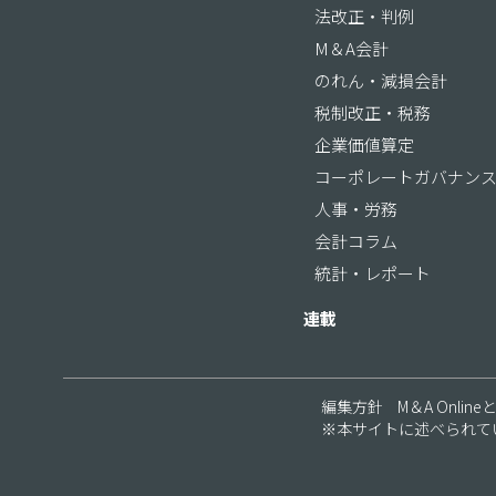
法改正・判例
M＆A会計
のれん・減損会計
税制改正・税務
企業価値算定
コーポレートガバナン
人事・労務
会計コラム
統計・レポート
連載
編集方針
M＆A Online
※本サイトに述べられて