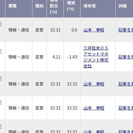
増減
業種
種別
割合
保有者
詳細
(%)
(%)
ド
情報・通信
変更
32.32
0.0
山本 孝昭
記事を
三井住友ＤＳ
ド
アセットマネ
情報・通信
変更
4.11
-1.43
記事を
ジメント株式
会社
ド
情報・通信
変更
32.32
32.32
山本 孝昭
記事を
ド
情報・通信
変更
32.32
32.32
山本 孝昭
記事を
ド
情報・通信
変更
32.32
32.32
山本 孝昭
記事を