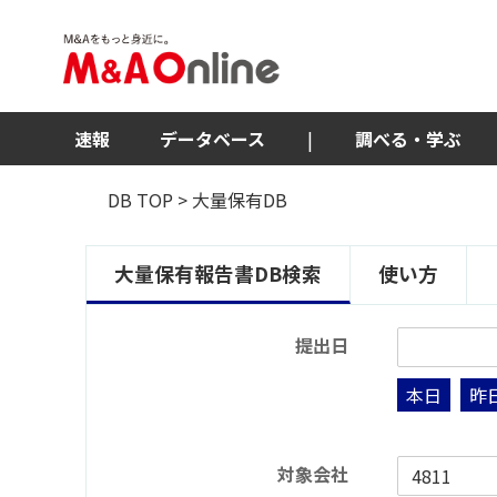
速報
データベース
|
調べる・学ぶ
DB TOP
> 大量保有DB
大量保有報告書DB検索
使い方
提出日
本日
昨
対象会社