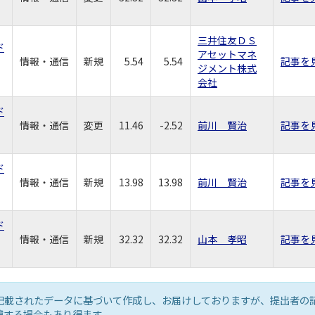
三井住友ＤＳ
ド
アセットマネ
情報・通信
新規
5.54
5.54
記事を
ジメント株式
会社
ド
情報・通信
変更
11.46
-2.52
前川 賢治
記事を
ド
情報・通信
新規
13.98
13.98
前川 賢治
記事を
ド
情報・通信
新規
32.32
32.32
山本 孝昭
記事を
記載されたデータに基づいて作成し、お届けしておりますが、提出者の
違する場合もあり得ます。