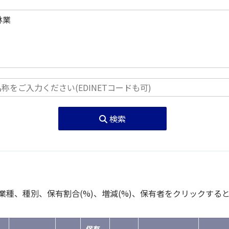
検索
種、種別、保有割合(%)、増減(%)、保有者をクリックする
保有