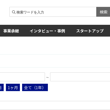
検索
事業承継
インタビュー・事例
スタートアップ
∼
日
1ヶ月
全て（1年）