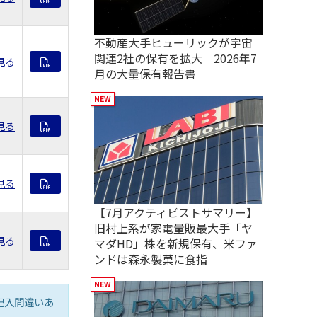
不動産大手ヒューリックが宇宙
関連2社の保有を拡大 2026年7
見る
月の大量保有報告書
見る
見る
【7月アクティビストサマリー】
旧村上系が家電量販最大手「ヤ
見る
マダHD」株を新規保有、米ファ
ンドは森永製菓に食指
記入間違いあ