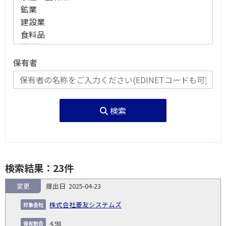
保有者
検索
検索結果：23件
変更
2025-04-23
報
告
保
対
株式会社菱友システムズ
義
提
証券
有
増
保
象
業
種
詳
NO.
務
出
コー
割
減
有
4.98
会
種
別
細