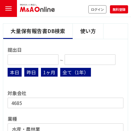
ログイン
無料登録
大量保有報告書DB検索
使い方
提出日
∼
本日
昨日
1ヶ月
全て（1年）
対象会社
業種