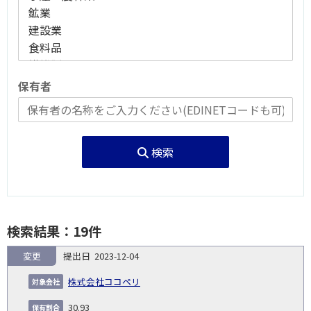
保有者
検索
検索結果：19件
変更
2023-12-04
報
告
保
対
株式会社ココペリ
義
提
証券
有
増
保
象
業
種
詳
NO.
務
出
コー
割
減
有
30.93
会
種
別
細