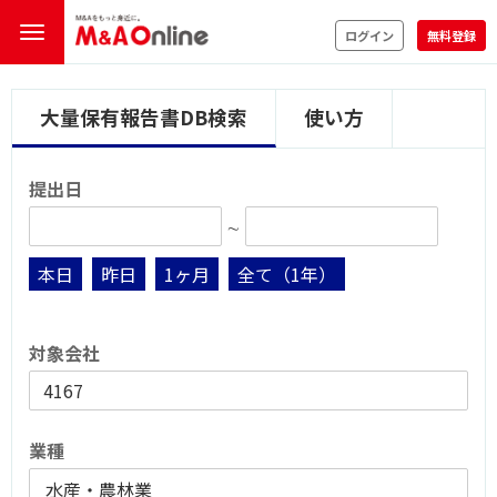
ログイン
無料登録
大量保有報告書DB検索
使い方
提出日
∼
本日
昨日
1ヶ月
全て（1年）
対象会社
業種