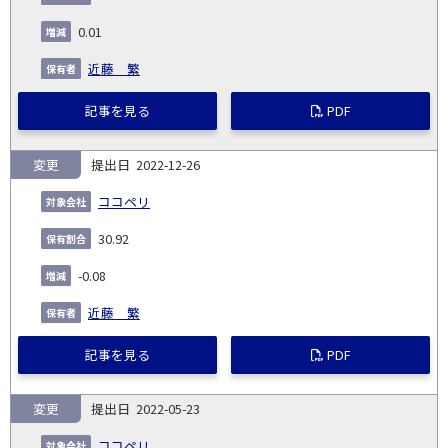
発
日
ド
合
(%)
者
社
生
(%)
0.01
日
近藤 繁
記事を見る
PDF
変更
2022-12-26
ココペリ
30.92
-0.08
近藤 繁
記事を見る
PDF
変更
2022-05-23
ココペリ